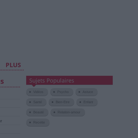
PLUS
es
Sujets Populaires
Vidéos
Psycho
Astuce
Santé
Bien-Etre
Enfant
Beauté
Relation-amour
ur
Recette