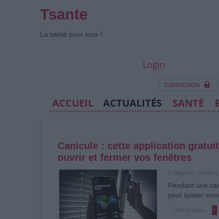
Tsante
La santé pour tous !
Login
CONNEXION
ACCUEIL
ACTUALITÉS
SANTÉ
Canicule : cette application gratu
ouvrir et fermer vos fenêtres
Catégorie :
News
|
Pendant une can
peut laisser ent
Lire la suite...