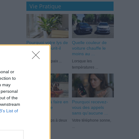
Vie Pratique
Pourquoi votre lys de
Quelle couleur de
la paix ne fleurit-il
voiture chauffe le
plus ...
moins au ...
Votre lys de la paix ...
Lorsque les
températures ...
sonal or
ection to
ou may
 personal
out of the
10 activités à faire en
Pourquoi recevez-
 downstream
couple qui ne
vous des appels
B’s List of
coûtent ...
sans qu'aucune ...
Passer du temps à deux
Votre téléphone sonne,
...
...