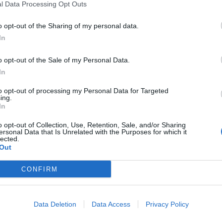
 jours, des publications virales annoncent
l Data Processing Opt Outs
ine de feux de circulation dotés d’une lumière
rement à certaines rumeurs, cette idée n’est
o opt-out of the Sharing of my personal data.
le fait bien l’objet de recherches scientifiques.
In
o opt-out of the Sale of my Personal Data.
In
ne dispute : l’histoire qui
to opt-out of processing my Personal Data for Targeted
ing.
In
Affichages : 1028
L’hypertension
o opt-out of Collection, Use, Retention, Sale, and/or Sharing
VOICI COMMENT
e qui semble tout droit sortie d’un film. En
artérielle est un ..
ersonal Data that Is Unrelated with the Purposes for which it
ÊTRE VOTRE TENSIO
lected.
e de 48 ans aurait parcouru près de 450
ARTÉRIELLE SELON 
Out
ed après une dispute avec sa femme. Parti de
!
rendre l’air », il aurait finalement traversé une
CONFIRM
 pays avant d’être retrouvé plusieurs jours
Faites les exerci
Data Deletion
Data Access
Privacy Policy
suivants pendant .
4 EXERCICES PO