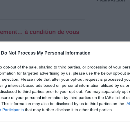
Autre Astuces
itement… à condition de vous
Affichages : 1336
-
Do Not Process My Personal Information
ur en Grèce, loin de la foule de Santorin ou
l’île paisible de Syros, au cœur des Cyclades.
to opt-out of the sale, sharing to third parties, or processing of your per
formation for targeted advertising by us, please use the below opt-out s
r selection. Please note that after your opt-out request is processed y
eing interest-based ads based on personal information utilized by us or
disclosed to third parties prior to your opt-out. You may separately opt-
losure of your personal information by third parties on the IAB’s list of
. This information may also be disclosed by us to third parties on the
IA
ation réelle ou simple
Participants
that may further disclose it to other third parties.
Affichages : 956