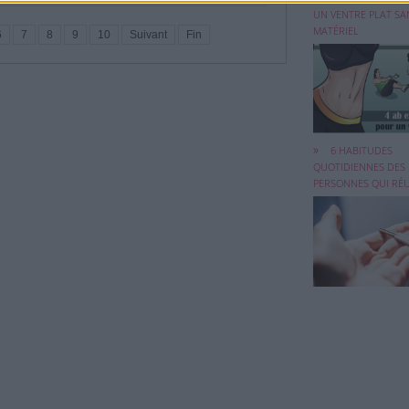
UN VENTRE PLAT SA
MATÉRIEL
6
7
8
9
10
Suivant
Fin
Vous êtes-vous d
demandé comment
6 HABITUDES
QUOTIDIENNES DES
PERSONNES QUI RÉ