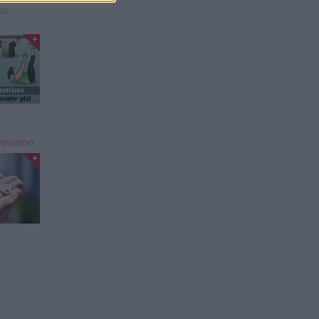
NS
éjà
 ...
USSISSENT