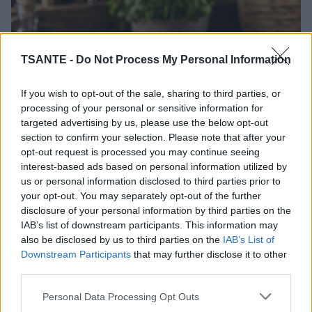
TSANTE -
Do Not Process My Personal Information
If you wish to opt-out of the sale, sharing to third parties, or
processing of your personal or sensitive information for
targeted advertising by us, please use the below opt-out
section to confirm your selection. Please note that after your
opt-out request is processed you may continue seeing
interest-based ads based on personal information utilized by
us or personal information disclosed to third parties prior to
your opt-out. You may separately opt-out of the further
Tous les oignons ne se valent pas en cuisine. Blanc, jaune
disclosure of your personal information by third parties on the
ou rouge, chacun possède une saveur et une texture qui le
IAB’s list of downstream participants. This information may
rendent plus adapté à certaines préparations. Bien les
also be disclosed by us to third parties on the
IAB’s List of
choisir permet de sublimer vos plats.
Downstream Participants
that may further disclose it to other
third parties.
Lire la suite...
Personal Data Processing Opt Outs
Ces aliments sont associés à un