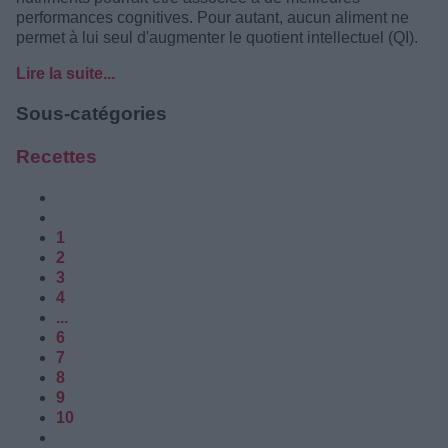
performances cognitives. Pour autant, aucun aliment ne
permet à lui seul d'augmenter le quotient intellectuel (QI).
Lire la suite...
Sous-catégories
Recettes
1
2
3
4
...
6
7
8
9
10