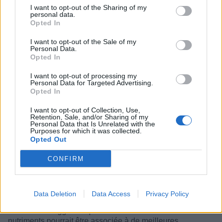
I want to opt-out of the Sharing of my
meilleur développement du cerveau
personal data.
Opted In
chez les enfants
I want to opt-out of the Sale of my
Catégorie :
Nutrition
Personal Data.
Opted In
I want to opt-out of processing my
Personal Data for Targeted Advertising.
Opted In
I want to opt-out of Collection, Use,
Retention, Sale, and/or Sharing of my
Personal Data that Is Unrelated with the
Purposes for which it was collected.
Opted Out
CONFIRM
L'alimentation joue un rôle essentiel dans le
Data Deletion
Data Access
Privacy Policy
développement du cerveau pendant l'enfance. Certaines
recherches suggèrent qu'une alimentation riche en
nutriments pourrait être associée à de meilleures