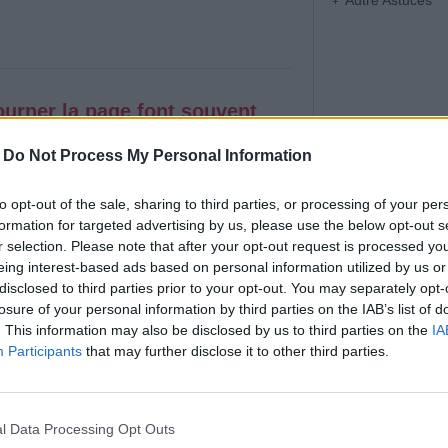
Autre Astuces
ourner la page font souvent
-
Do Not Process My Personal Information
|
Affichages : 2090
 après une rupture, un échec ou une période
to opt-out of the sale, sharing to third parties, or processing of your per
ifie pas oublier du jour au lendemain.
formation for targeted advertising by us, please use the below opt-out s
r selection. Please note that after your opt-out request is processed y
eing interest-based ads based on personal information utilized by us or
disclosed to third parties prior to your opt-out. You may separately opt-
losure of your personal information by third parties on the IAB’s list of
. This information may also be disclosed by us to third parties on the
IA
Participants
that may further disclose it to other third parties.
ont souvent ces
|
Affichages : 6095
l Data Processing Opt Outs