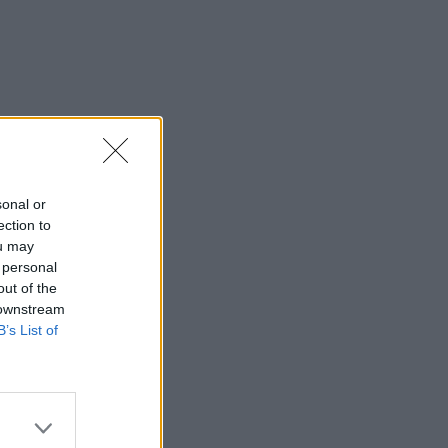
sonal or
ection to
ou may
 personal
out of the
 downstream
B’s List of