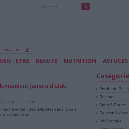
S'INSCRIRE
BIEN - ETRE
BEAUTÉ
NUTRITION
ASTUCES
Catégori
demandent jamais d'aide,
Perdre du Poids
Recette
|
Affichages : 2248
Sport & Forme
nes traversent des difficultés sans jamais
Relation & Amo
 de leur entourage.
Vie Pratique