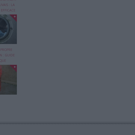
VAIS : LA
 EFFICACE
is un
 PROPRE
N : GUIDE
IQUE