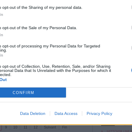
 une émotion humaine que tout le monde peut
oment ou à un autre. Lorsqu'elle devient
o opt-out of the Sharing of my personal data.
 peut influencer la manière dont une personne
In
c les autres.
o opt-out of the Sale of my Personal Data.
In
to opt-out of processing my Personal Data for Targeted
ing.
atrice ne fera généralement
In
o opt-out of Collection, Use, Retention, Sale, and/or Sharing
ersonal Data that Is Unrelated with the Purposes for which it
|
Affichages : 927
Une fin troublant
lected.
DE LA NAISSANC
ne repose sur le respect, la confiance et la
mais fantastique .
Out
VIEILLESSE EN 4 MIN
'inverse, une personne manipulatrice cherche
CHEF-D'ŒUVRE D’UN
r ce qu'elle souhaite en exerçant une
CORÉEN
CONFIRM
ontrôle sur l'autre.
Data Deletion
Data Access
Privacy Policy
Une machine à l
est censée ...
9
10
11
12
Suivant
Fin
NETTOYER UNE 