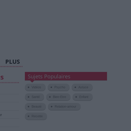
PLUS
es
Sujets Populaires
Vidéos
Psycho
Astuce
Santé
Bien-Etre
Enfant
Beauté
Relation-amour
ur
Recette