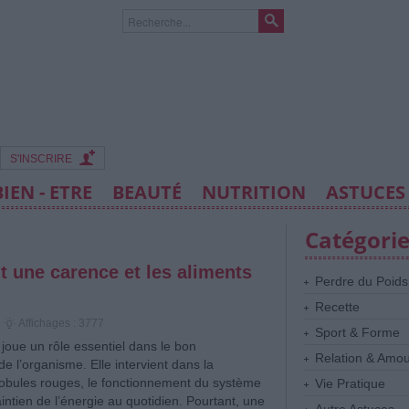
S'INSCRIRE
BIEN - ETRE
BEAUTÉ
NUTRITION
ASTUCES
Catégori
t une carence et les aliments
Perdre du Poids
Recette
Affichages : 3777
Sport & Forme
joue un rôle essentiel dans le bon
Relation & Amo
e l’organisme. Elle intervient dans la
lobules rouges, le fonctionnement du système
Vie Pratique
intien de l’énergie au quotidien. Pourtant, une