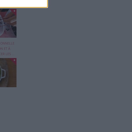
 !
de
...
TIONNELLE
ON ET À
R LES ...