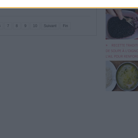
L’ARRIVÉE DE L’HIVER
6
7
8
9
10
Suivant
Fin
La combinaison 
l'oignon et de l'ail 
RECETTE TRADI
DE SOUPE À L’OIGN
L’AIL POUR RENFORCE