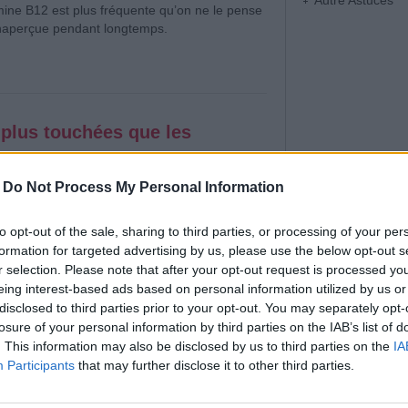
Autre Astuces
mine B12 est plus fréquente qu’on ne le pense
inaperçue pendant longtemps.
 plus touchées que les
Affichages : 711
-
Do Not Process My Personal Information
zheimer est une affection neurodégénérative
le risque augmente avec l’âge.
to opt-out of the sale, sharing to third parties, or processing of your per
formation for targeted advertising by us, please use the below opt-out s
r selection. Please note that after your opt-out request is processed y
eing interest-based ads based on personal information utilized by us or
disclosed to third parties prior to your opt-out. You may separately opt-
losure of your personal information by third parties on the IAB’s list of
. This information may also be disclosed by us to third parties on the
IA
Participants
that may further disclose it to other third parties.
éler un autisme non