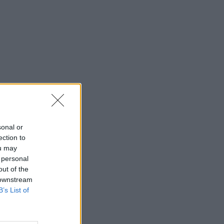
sonal or
ection to
ou may
 personal
out of the
 downstream
B’s List of