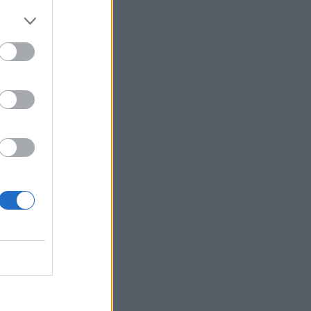
 des
...
 CAFÉ QUE
thode
.
NIR LE
PE AVANT