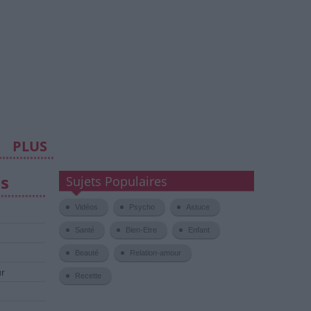
PLUS
es
Sujets Populaires
Vidéos
Psycho
Astuce
Santé
Bien-Etre
Enfant
Beauté
Relation-amour
ur
Recette