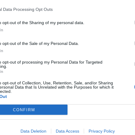
Affichages : 12561
l Data Processing Opt Outs
pas réservé à l’enfance. De nombreux adultes
spectre de l’autisme
sans avoir été
o opt-out of the Sharing of my personal data.
us tôt. Chez eux, les signes sont souvent
nsés
et donc longtemps invisibles.
In
o opt-out of the Sale of my Personal Data.
In
to opt-out of processing my Personal Data for Targeted
ing.
Le café est l’une
(souvent) de leur père
In
boissons les plus 
8 BIENFAITS DU
Affichages : 1303
o opt-out of Collection, Use, Retention, Sale, and/or Sharing
TU NE CONNAISSAIS
 de l’héritage maternel, mais le rôle du père
ersonal Data that Is Unrelated with the Purposes for which it
SÛREMENT PAS
lected.
sion génétique est tout aussi fondamental.
Out
téristiques physiques, biologiques et même
s sont principalement transmises par le père.
CONFIRM
 que les enfants héritent exclusivement ou
de leur père, selon les connaissances
La meilleure mé
uelles.
pour prévenir le ..
COMMENT PRÉVE
Data Deletion
Data Access
Privacy Policy
RHUME OU LA GRIP