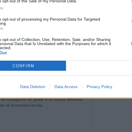
o opt-out of the Sale of my Personal Data.
AUX VIOLENCES DO
In
to opt-out of processing my Personal Data for Targeted
ing.
In
Votre machine à 
o opt-out of Collection, Use, Retention, Sale, and/or Sharing
CRASSE, ODEUR,
ersonal Data that Is Unrelated with the Purposes for which it
sent le moisi et ...
lected.
MOISISSURE... COM
Out
NETTOYER VOTRE M
LAVER ?
CONFIRM
 participants et les places sont très
Data Deletion
Data Access
Privacy Policy
 de voyageurs en quête d’un séjour différent,
er et immersion locale.