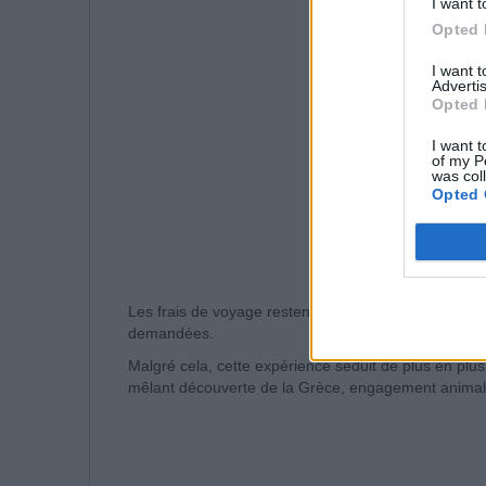
I want t
Opted 
I want 
Advertis
Opted 
I want t
of my P
was col
Opted 
Les frais de voyage restent toutefois à la charge des
demandées.
Malgré cela, cette expérience séduit de plus en plus
mêlant découverte de la Grèce, engagement animali