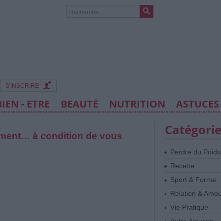
S'INSCRIRE
BIEN - ETRE
BEAUTÉ
NUTRITION
ASTUCES
Catégori
tement… à condition de vous
Perdre du Poids
Recette
Sport & Forme
Relation & Amo
Vie Pratique