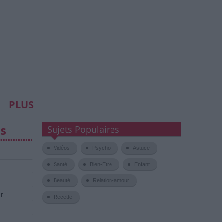
PLUS
es
Sujets Populaires
Vidéos
Psycho
Astuce
Santé
Bien-Etre
Enfant
Beauté
Relation-amour
ur
Recette