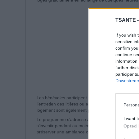
logés gratuitement en échange de quelques heures 
TSANTE 
If you wish 
sensitive in
confirm you
continue se
information 
further disc
participants
Downstream 
Les bénévoles participent notamment au nourrissag
l’entretien des litières ou encore à certains soins de 
Persona
logement sont également pris en charge par l’associ
I want t
Le programme s’adresse à des adultes autonomes, e
s’investir pendant au moins un mois. Seuls quelques v
Opted 
préserver une ambiance conviviale.