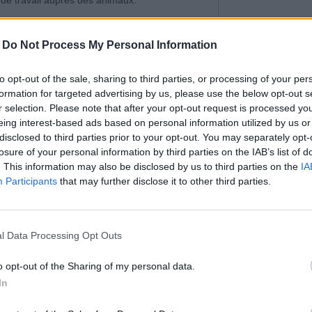
de travail auprès des animaux.
-
Do Not Process My Personal Information
to opt-out of the sale, sharing to third parties, or processing of your per
formation for targeted advertising by us, please use the below opt-out s
r selection. Please note that after your opt-out request is processed y
eing interest-based ads based on personal information utilized by us or
disclosed to third parties prior to your opt-out. You may separately opt-
losure of your personal information by third parties on the IAB’s list of
Parmi les élémen
. This information may also be disclosed by us to third parties on the
IA
qui influencent la 
Participants
that may further disclose it to other third parties.
LES IMPACTS DE
POSITION DE SOMME
VOTRE SANTÉ
e des chats, au nettoyage des espaces, à
base. Le petit-déjeuner et les frais liés au
l Data Processing Opt Outs
ation.
o opt-out of the Sharing of my personal data.
n bonne condition physique, prêts à
Attention sujet
olontaires sont accueillis à la fois afin de
In
sensible : Deux
UN FILM D’ANIM
enfants ...
PUISSANT POUR SEN