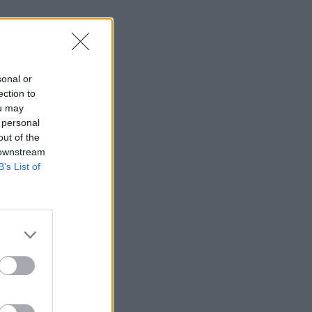
sonal or
ection to
ou may
 personal
out of the
 downstream
ts
B’s List of
...
 LA
IL SUR
ATION
SIBILISER