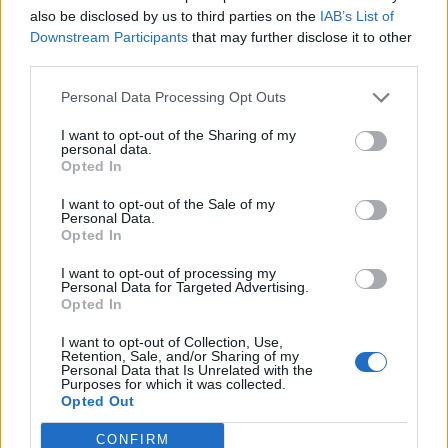
also be disclosed by us to third parties on the
IAB’s List of
Downstream Participants
that may further disclose it to other
Le platycodon apprécie les emplacements ensoleillés ou
third parties.
légèrement ombragés. Une fois bien installé, il demande
peu d'entretien et supporte relativement bien les périodes
Personal Data Processing Opt Outs
de chaleur modérée.
I want to opt-out of the Sharing of my
Un arrosage régulier lors des premières semaines après la
personal data.
plantation suffit généralement à favoriser son
Opted In
enracinement.
I want to opt-out of the Sale of my
Pourquoi le planter dès maintenant ?
Personal Data.
Opted In
Le printemps et le début de l'été constituent des périodes
I want to opt-out of processing my
favorables pour installer cette vivace au jardin. Cela lui
Personal Data for Targeted Advertising.
laisse le temps de développer son système racinaire avant
Opted In
les fortes chaleurs et de produire une floraison abondante.
I want to opt-out of Collection, Use,
Associé à des lavandes, des gauras ou des échinacées, le
Retention, Sale, and/or Sharing of my
Personal Data that Is Unrelated with the
platycodon apporte du relief et de la diversité aux massifs.
Purposes for which it was collected.
Opted Out
Ce qu'il faut savoir
CONFIRM