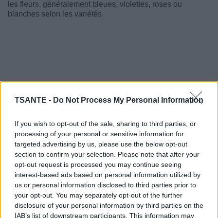
les fleurs, généralement bleues, violettes, roses ou
blanches selon les variétés.
TSANTE -
Do Not Process My Personal Information
If you wish to opt-out of the sale, sharing to third parties, or
processing of your personal or sensitive information for
targeted advertising by us, please use the below opt-out
section to confirm your selection. Please note that after your
opt-out request is processed you may continue seeing
interest-based ads based on personal information utilized by
Cette succession d'étapes crée un effet décoratif qui se
us or personal information disclosed to third parties prior to
renouvelle pendant plusieurs semaines, souvent de juin à
your opt-out. You may separately opt-out of the further
septembre.
disclosure of your personal information by third parties on the
IAB’s list of downstream participants. This information may
Une plante facile à vivre