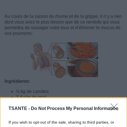
Au cours de la saison du rhume et de la grippe, il n’y a rien
dont vous avez le plus besoin que de ce remède qui vous
permettra de soulager votre toux et d’éliminer le mucus de
vos poumons:
Ingrédients:
½ kg de carottes
3-4 càs de miel
eau
TSANTE -
Do Not Process My Personal Information
Préparation:
If you wish to opt-out of the sale, sharing to third parties, or