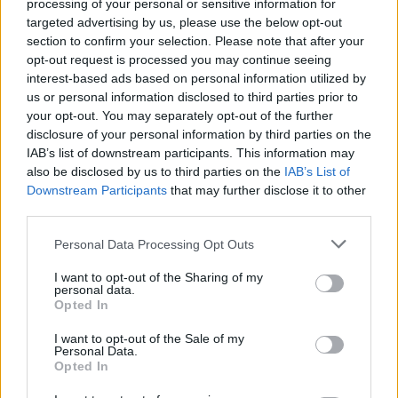
processing of your personal or sensitive information for
targeted advertising by us, please use the below opt-out
section to confirm your selection. Please note that after your
opt-out request is processed you may continue seeing
interest-based ads based on personal information utilized by
us or personal information disclosed to third parties prior to
your opt-out. You may separately opt-out of the further
disclosure of your personal information by third parties on the
IAB’s list of downstream participants. This information may
also be disclosed by us to third parties on the
IAB’s List of
Downstream Participants
that may further disclose it to other
third parties.
Personal Data Processing Opt Outs
Coupez les carottes et faites-les bouillir jusqu’à ce qu’elles
ramollissent. Retirez-les du feu. Filtrez l’eau, mais ne la
I want to opt-out of the Sharing of my
personal data.
jetez pas. Laissez-la refroidir. Maintenant écrasez les
Opted In
carottes à l’aide d’un robot culinaire ou tout simplement
d’une fourchette.
I want to opt-out of the Sale of my
Personal Data.
Ajoutez le miel à l’eau et mélangez jusqu’à ce qu’il soit
Opted In
bien dissout. Ajoutez le mélange à la purée de carottes.
Votre sirop contre la toux est prêt à être utilisé. Conservez