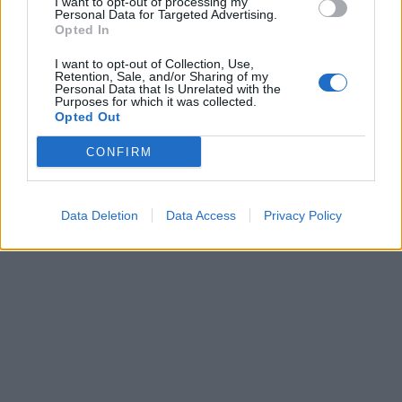
I want to opt-out of processing my
le sirop dans un endroit froid.
Personal Data for Targeted Advertising.
Opted In
Consommation:
I want to opt-out of Collection, Use,
Retention, Sale, and/or Sharing of my
Prenez 3-4 cuillères à café de ce mélange au cours de la
Personal Data that Is Unrelated with the
journée. Vous devriez être capable de voir les résultats
Purposes for which it was collected.
après un jour ou deux.
Opted Out
Partager
Facebook
Pinterest
CONFIRM
Data Deletion
Data Access
Privacy Policy