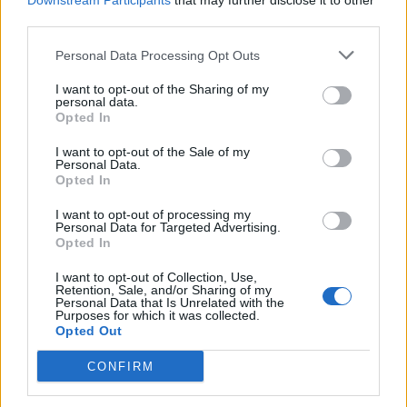
🔗
Un court métrage pour comprendre la dyspraxie :
Downstream Participants
that may further disclose it to other
third parties.
Personal Data Processing Opt Outs
I want to opt-out of the Sharing of my
personal data.
Opted In
I want to opt-out of the Sale of my
Personal Data.
Opted In
I want to opt-out of processing my
Personal Data for Targeted Advertising.
Opted In
🔗
Dyspraxie, le parcours du combattant :
I want to opt-out of Collection, Use,
Retention, Sale, and/or Sharing of my
Personal Data that Is Unrelated with the
Purposes for which it was collected.
Opted Out
CONFIRM