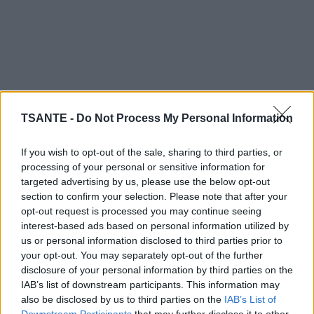
TSANTE -
Do Not Process My Personal Information
Sur le plan sportif, la dyspraxie complique la pratique des
If you wish to opt-out of the sale, sharing to third parties, or
activités impliquant coordination et précision, comme le
processing of your personal or sensitive information for
football ou le basket, pouvant entraîner une exclusion
targeted advertising by us, please use the below opt-out
sociale ou un manque de confiance en soi.
section to confirm your selection. Please note that after your
Malgré ces défis, des stratégies existent pour aider les
opt-out request is processed you may continue seeing
dyspraxiques à mieux gérer leur quotidien : adaptation des
interest-based ads based on personal information utilized by
outils scolaires, suivi avec un ergothérapeute et soutien
us or personal information disclosed to third parties prior to
psychologique.
your opt-out. You may separately opt-out of the further
disclosure of your personal information by third parties on the
🎥 Pour mieux comprendre ce trouble, regardez ces vidéos
IAB’s list of downstream participants. This information may
:
also be disclosed by us to third parties on the
IAB’s List of