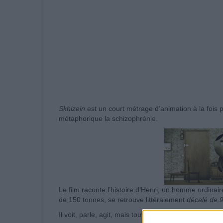
Skhizein
est un court métrage d’animation à la fois 
métaphorique la schizophrénie.
Le film raconte l’histoire d’Henri, un homme ordinai
de 150 tonnes, se retrouve littéralement
décalé de 
Il voit, parle, agit, mais tout en étant désynchronisé 