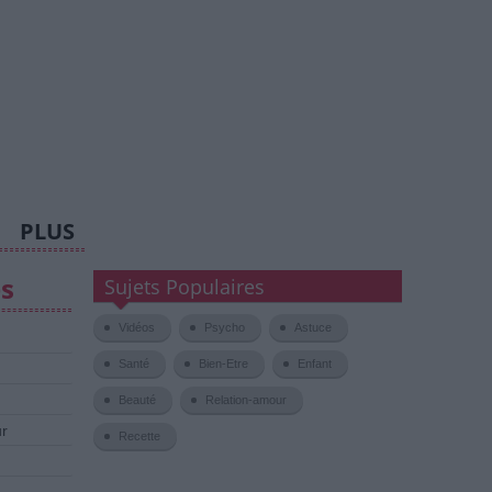
PLUS
es
Sujets Populaires
Vidéos
Psycho
Astuce
Santé
Bien-Etre
Enfant
Beauté
Relation-amour
ur
Recette