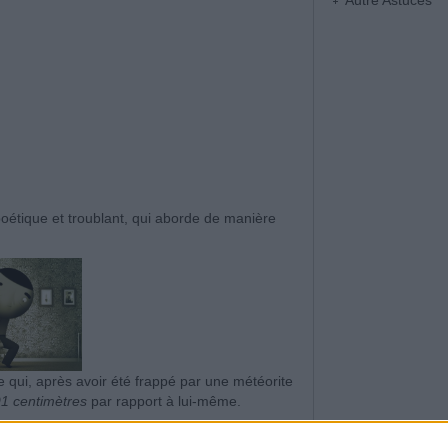
Autre Astuces
poétique et troublant, qui aborde de manière
re qui, après avoir été frappé par une météorite
91 centimètres
par rapport à lui-même.
de sa propre réalité.