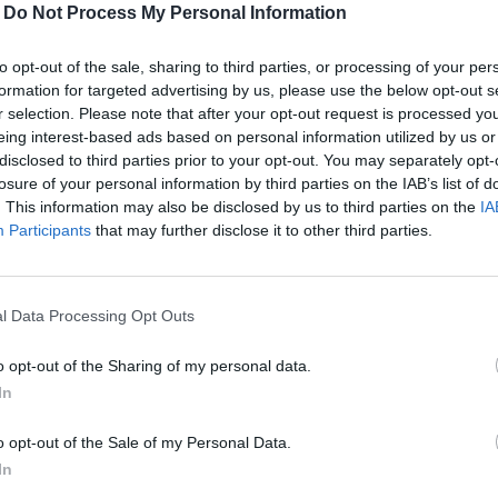
-
Do Not Process My Personal Information
to opt-out of the sale, sharing to third parties, or processing of your per
formation for targeted advertising by us, please use the below opt-out s
r selection. Please note that after your opt-out request is processed y
eing interest-based ads based on personal information utilized by us or
disclosed to third parties prior to your opt-out. You may separately opt-
losure of your personal information by third parties on the IAB’s list of
. This information may also be disclosed by us to third parties on the
IA
Participants
that may further disclose it to other third parties.
Le laurier (Lauru
nobilis) est une ..
🌿 LE LAURIER : 
USAGES ET PRÉCAU
l Data Processing Opt Outs
jective des personnes atteintes de troubles
éel est profondément altéré.
o opt-out of the Sharing of my personal data.
de sa situation mais se sent impuissant à la
In
este du quotidien devient un défi.
« Un esprit sain 
o opt-out of the Sale of my Personal Data.
BON À SAVOIR : 
un corps sain » ..
In
EXERCICES QUI PER
DE MAINTENIR VOTR