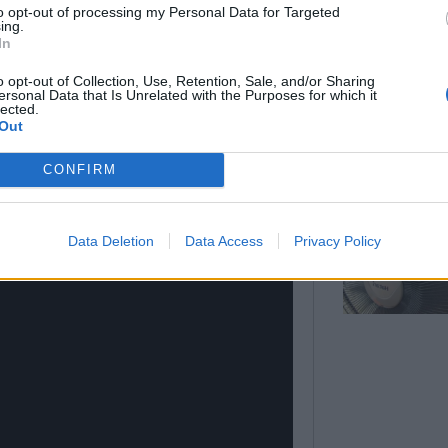
to opt-out of processing my Personal Data for Targeted
EN ...
ing.
In
o opt-out of Collection, Use, Retention, Sale, and/or Sharing
ersonal Data that Is Unrelated with the Purposes for which it
lected.
Out
Lorsqu’il fait très
POURQUOI VOUS
chaud, on serait ..
DEVRIEZ PAS DORMI
CONFIRM
VENTILATEUR OUVE
PENDANT LA NUIT
Data Deletion
Data Access
Privacy Policy