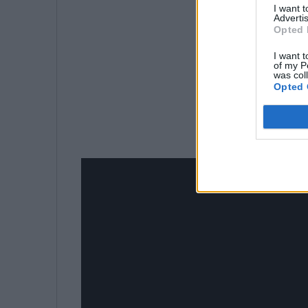
I want 
Advertis
Opted 
I want t
of my P
was col
Opted 