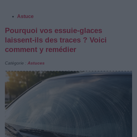
Astuce
Pourquoi vos essuie-glaces
laissent-ils des traces ? Voici
comment y remédier
Catégorie :
Astuces