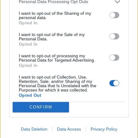
Personal Data Processing Opt Outs
conditions de culture ou la météo. Voici les principales
causes et les solutions pour favoriser leur maturation.
I want to opt-out of the Sharing of my
personal data.
Jardinage
Opted In
Lire la suite...
I want to opt-out of the Sale of my
Personal Data.
Opted In
Pourquoi les feuilles de tomates
jaunissent ?
I want to opt-out of processing my
Personal Data for Targeted Advertising.
Opted In
Catégorie :
Astuces
I want to opt-out of Collection, Use,
Retention, Sale, and/or Sharing of my
Personal Data that Is Unrelated with the
Purposes for which it was collected.
Opted Out
CONFIRM
Data Deletion
Data Access
Privacy Policy