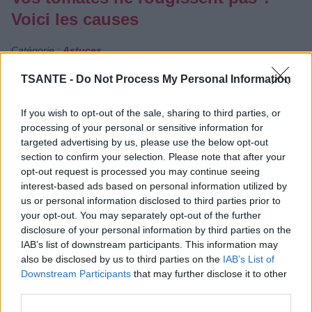
Voici les causes
Catégorie :
Astuces
TSANTE -
Do Not Process My Personal Information
If you wish to opt-out of the sale, sharing to third parties, or
processing of your personal or sensitive information for
targeted advertising by us, please use the below opt-out
section to confirm your selection. Please note that after your
opt-out request is processed you may continue seeing
interest-based ads based on personal information utilized by
us or personal information disclosed to third parties prior to
your opt-out. You may separately opt-out of the further
disclosure of your personal information by third parties on the
IAB’s list of downstream participants. This information may
also be disclosed by us to third parties on the
IAB’s List of
Downstream Participants
that may further disclose it to other
Vous attendez avec impatience de récolter vos tomates,
third parties.
mais elles restent vertes malgré les semaines qui passent
? Ce phénomène est fréquent et s'explique souvent par les