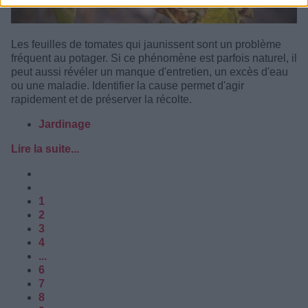
Les feuilles de tomates qui jaunissent sont un problème
fréquent au potager. Si ce phénomène est parfois naturel, il
peut aussi révéler un manque d'entretien, un excès d'eau
ou une maladie. Identifier la cause permet d'agir
rapidement et de préserver la récolte.
Jardinage
Lire la suite...
1
2
3
4
...
6
7
8