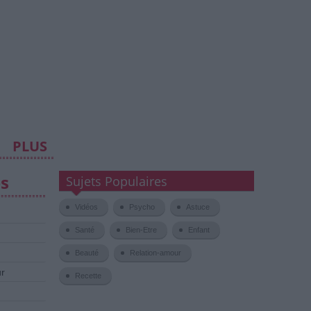
PLUS
es
Sujets Populaires
Vidéos
Psycho
Astuce
Santé
Bien-Etre
Enfant
Beauté
Relation-amour
ur
Recette