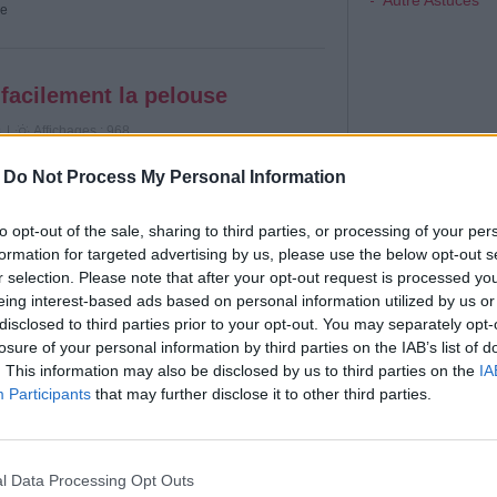
Autre Astuces
ge
 facilement la pelouse
s
|
Affichages : 968
régulières, les arrosages et l'entretien, une
-
Do Not Process My Personal Information
pidement devenir contraignante.
ertaines plantes couvre-sol offrent une
étique, résistante et beaucoup plus facile à
to opt-out of the sale, sharing to third parties, or processing of your per
 elles, le
thym serpolet
(
Thymus serpyllum
)
formation for targeted advertising by us, please use the below opt-out s
 plus de jardiniers.
r selection. Please note that after your opt-out request is processed y
eing interest-based ads based on personal information utilized by us or
disclosed to third parties prior to your opt-out. You may separately opt-
losure of your personal information by third parties on the IAB’s list of
. This information may also be disclosed by us to third parties on the
IA
Participants
that may further disclose it to other third parties.
nde de bien pousser
s
|
Affichages : 291
l Data Processing Opt Outs
une plante réputée pour sa beauté, son parfum