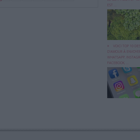
EST ...
Entre Whatsapp,
VOICI TOP 10 DE
Instagram, Faceb
D’AMOUR À ENVOYE
...
WHATSAPP, INSTAG
FACEBOOK, ...