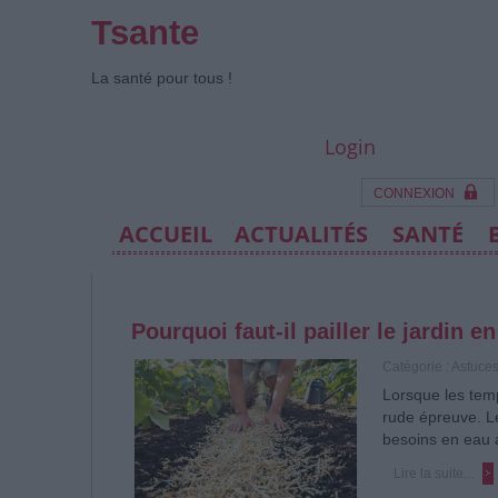
Tsante
La santé pour tous !
Login
CONNEXION
ACCUEIL
ACTUALITÉS
SANTÉ
Pourquoi faut-il pailler le jardin en
Catégorie :
Astuce
Lorsque les temp
rude épreuve. Le
besoins en eau
Lire la suite...