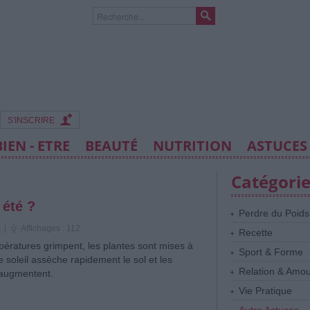
S'INSCRIRE
BIEN - ETRE
BEAUTÉ
NUTRITION
ASTUCES
Catégori
 été ?
Perdre du Poids
s
|
Affichages : 112
Recette
ératures grimpent, les plantes sont mises à
Sport & Forme
 soleil assèche rapidement le sol et les
Relation & Amo
 augmentent.
Vie Pratique