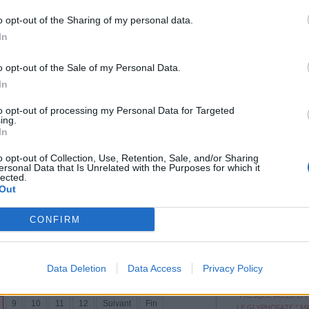
 Pourtant, il n'est pas rare de la voir dépérir
rès sa plantation. Dans la plupart des cas, le
o opt-out of the Sharing of my personal data.
nt pas de la plante elle-même, mais de
In
 de culture faciles à éviter.
o opt-out of the Sale of my Personal Data.
In
to opt-out of processing my Personal Data for Targeted
ing.
In
e voiture ?
Recette :
o opt-out of Collection, Use, Retention, Sale, and/or Sharing
s
|
Affichages : 328
ersonal Data that Is Unrelated with the Purposes for which it
lupart des voitures modernes, le bouton
lected.
ESP
PAIN À L’AIL FAR
Out
breux conducteurs. Beaucoup ne savent pas
FROMAGE
l sert, ni dans quelles situations il peut être
 ce système joue un rôle essentiel dans la
CONFIRM
cule.
Data Deletion
Data Access
Privacy Policy
Mis au point par 
CETTE MOLÉCUL
chercheurs ...
"PRESQUE AUSSI EF
9
10
11
12
Suivant
Fin
LE GLYPHOSATE." MA