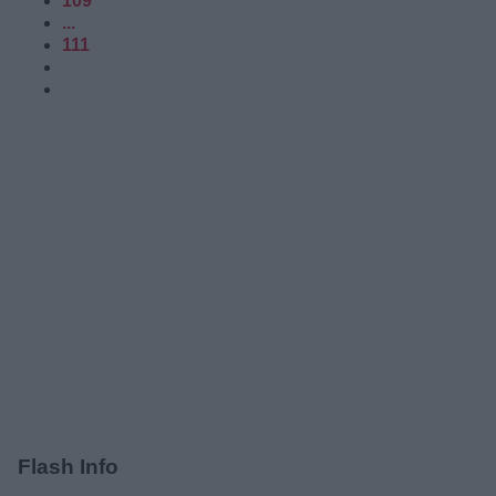
109
...
111
Flash Info