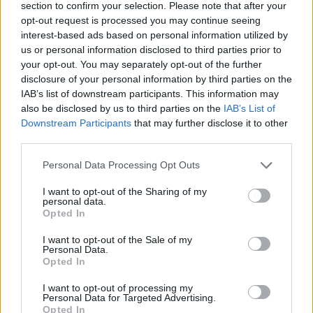
section to confirm your selection. Please note that after your
opt-out request is processed you may continue seeing
interest-based ads based on personal information utilized by
us or personal information disclosed to third parties prior to
your opt-out. You may separately opt-out of the further
disclosure of your personal information by third parties on the
IAB’s list of downstream participants. This information may
also be disclosed by us to third parties on the
IAB’s List of
Les mug cakes sont à la mode plus que jamais et pour
Downstream Participants
that may further disclose it to other
cause :
third parties.
Lire la suite...
Personal Data Processing Opt Outs
Gâteaux façon macarons au café et
I want to opt-out of the Sharing of my
personal data.
autres parfums
Opted In
I want to opt-out of the Sale of my
Catégorie :
Recettes
Personal Data.
Opted In
I want to opt-out of processing my
Personal Data for Targeted Advertising.
Opted In