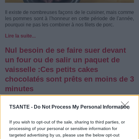
Il existe de nombreuses façons de le cuisiner, mais comme
les pommes sont à l'honneur en cette période de l'année,
pourquoi ne pas les combiner à nos filets de porc.
Lire la suite...
Nul besoin de se faire suer devant
un four ou de salir un paquet de
vaisselle :Ces petits cakes
chocolatés sont prêts en moins de 3
minutes
Catégorie :
Recettes
TSANTE -
Do Not Process My Personal Information
If you wish to opt-out of the sale, sharing to third parties, or
processing of your personal or sensitive information for
targeted advertising by us, please use the below opt-out