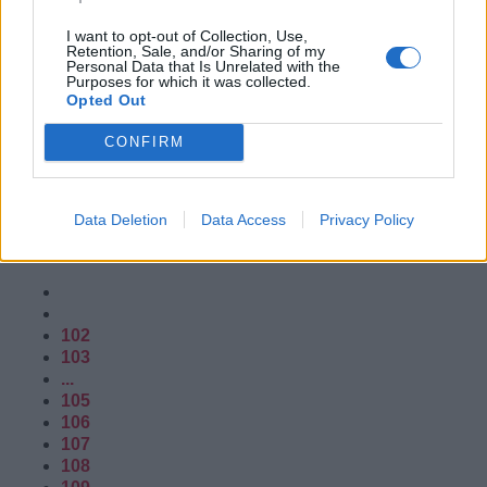
I want to opt-out of Collection, Use,
Retention, Sale, and/or Sharing of my
Personal Data that Is Unrelated with the
Purposes for which it was collected.
Opted Out
CONFIRM
Une petite recette de macarons assez simple et accessible
à tous.
Data Deletion
Data Access
Privacy Policy
Lire la suite...
102
103
...
105
106
107
108