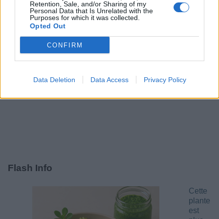
Perdre du poids
Retention, Sale, and/or Sharing of my
Personal Data that Is Unrelated with the
Purposes for which it was collected.
Opted Out
CONFIRM
Data Deletion
Data Access
Privacy Policy
Flash Info
Cette
plante
est