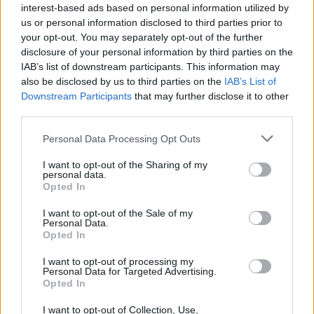
interest-based ads based on personal information utilized by
us or personal information disclosed to third parties prior to
your opt-out. You may separately opt-out of the further
disclosure of your personal information by third parties on the
IAB’s list of downstream participants. This information may
also be disclosed by us to third parties on the
IAB’s List of
Downstream Participants
that may further disclose it to other
third parties.
- Une tranche de jambon
Personal Data Processing Opt Outs
- Un yaourt nature
I want to opt-out of the Sharing of my
personal data.
Vous pouvez utiliser le jambon de dinde, porc, ou poulet.
Opted In
I want to opt-out of the Sale of my
Il est conseillé de prendre au moins une tasse de thé par
Personal Data.
jour. Vous bénéficierez de son effet coupe-faim.
Opted In
En suivant ce programme minceur régulièrement durant 2
mois, vous obtiendrez de très bons résultats !
I want to opt-out of processing my
Personal Data for Targeted Advertising.
Partager
Facebook
Pinterest
Opted In
I want to opt-out of Collection, Use,