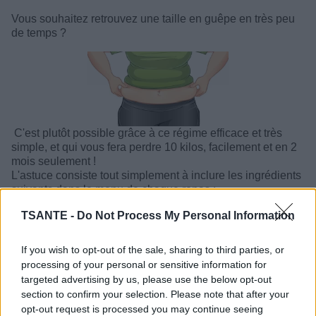
Vous souhaitez retrouvez une taille en guêpe en très peu
de temps ?
C'est plutôt possible grâce à ce régime efficace et très
simple, et qui vous fera perdre 10 kilos, facilement et en 2
mois seulement !
L'astuce consiste tout simplement à inclure les ingrédients
suivants dans le menu de chaque repas :
- Un bouillon
TSANTE -
Do Not Process My Personal Information
If you wish to opt-out of the sale, sharing to third parties, or
processing of your personal or sensitive information for
targeted advertising by us, please use the below opt-out
section to confirm your selection. Please note that after your
opt-out request is processed you may continue seeing