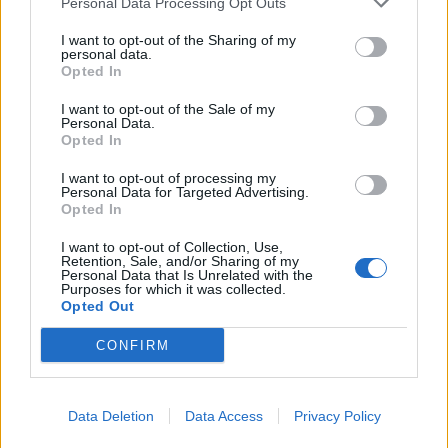
Personal Data Processing Opt Outs
I want to opt-out of the Sharing of my
personal data.
Opted In
Ajoutez du citron ou du concombre :
Infuser votre eau
avec quelques rondelles de citron, de menthe ou de
I want to opt-out of the Sale of my
concombre peut stimuler la digestion, rafraîchir, et donner
Personal Data.
envie de boire plus sans ajouter de calories.
Opted In
Buvez tout au long de la journée :
Ne vous contentez
I want to opt-out of processing my
Personal Data for Targeted Advertising.
pas de boire uniquement lorsque vous avez soif. Une
Opted In
bonne hydratation maintient les organes en
fonctionnement optimal et soutient les efforts de perte de
I want to opt-out of Collection, Use,
poids en évitant la rétention d’eau.
Retention, Sale, and/or Sharing of my
Personal Data that Is Unrelated with the
Purposes for which it was collected.
Opted Out
CONFIRM
Data Deletion
Data Access
Privacy Policy