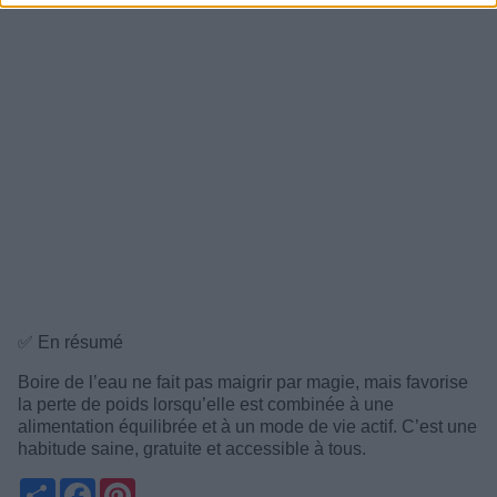
✅ En résumé
Boire de l’eau ne fait pas maigrir par magie, mais favorise
la perte de poids lorsqu’elle est combinée à une
alimentation équilibrée et à un mode de vie actif. C’est une
habitude saine, gratuite et accessible à tous.
Partager
Facebook
Pinterest