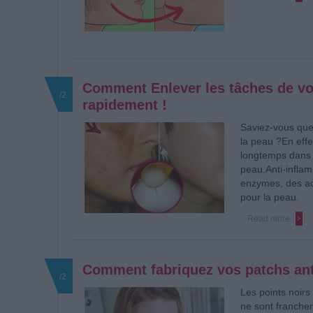
Comment Enlever les tâches de vot
/2
rapidement !
Saviez-vous que
la peau ?
En effe
longtemps dans 
peau.
Anti-infla
enzymes, des ac
pour la peau.
Read more
Comment fabriquez vos patchs anti
/2
Les points noirs 
ne sont franche