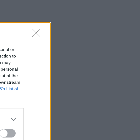
sonal or
ection to
ou may
 personal
out of the
 downstream
B’s List of