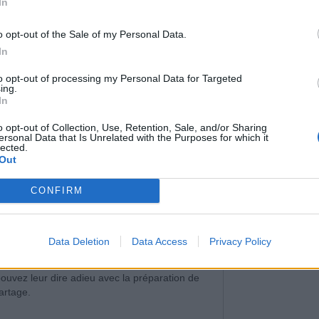
In
o opt-out of the Sale of my Personal Data.
 : 4 conseils que vous devez
In
to opt-out of processing my Personal Data for Targeted
s sont un problème courant, notamment sur le
ing.
t le front. Contrairement aux idées reçues, ils
In
 à une mauvaise hygiène, mais à des
pores
 sébum et les cellules mortes
. Bonne
o opt-out of Collection, Use, Retention, Sale, and/or Sharing
 possible de les réduire
sans agresser la
ersonal Data that Is Unrelated with the Purposes for which it
lected.
on d’adopter les bons gestes.
Out
CONFIRM
ables sur le Visage
Data Deletion
Data Access
Privacy Policy
age sont un problème pour des millions de
ouvez leur dire adieu avec la préparation de
artage.