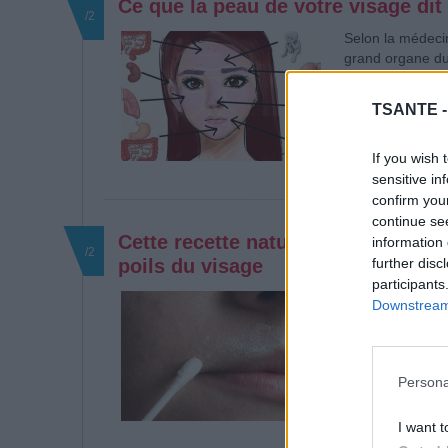
Ce que la peau de votre visage dit
/2
Selon la médecin
grand organe du 
mauvaises habit
spécifiques.
TSANTE 
Read more
If you wish 
sensitive in
confirm you
continue se
Cette recette naturelle aide à se 
information 
/2
further disc
poils du visage
participants
Beaucoup de femm
Downstream 
le visage, en par
Read more
Persona
I want t