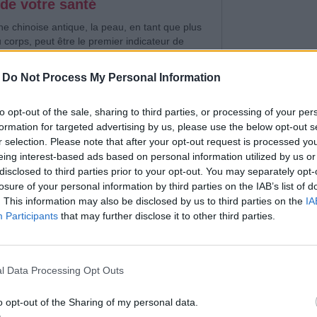
 de votre santé
e chinoise antique, la peau, en tant que plus
corps, peut être le premier indicateur de
udes ou de maladies liées à des organes bien
-
Do Not Process My Personal Information
to opt-out of the sale, sharing to third parties, or processing of your per
formation for targeted advertising by us, please use the below opt-out s
r selection. Please note that after your opt-out request is processed y
eing interest-based ads based on personal information utilized by us or
débarrasser naturellement des
disclosed to third parties prior to your opt-out. You may separately opt-
losure of your personal information by third parties on the IAB’s list of
. This information may also be disclosed by us to third parties on the
IA
es luttent contre les poils indésirables sur
Participants
that may further disclose it to other third parties.
ticulier ceux du duvet.
l Data Processing Opt Outs
o opt-out of the Sharing of my personal data.