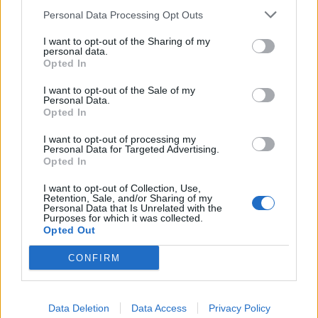
amitiés ?
Personal Data Processing Opt Outs
Lire la suite...
I want to opt-out of the Sharing of my
personal data.
Avoir des frères et sœurs peut-il
Opted In
vraiment nous rendre meilleurs ? Ce
I want to opt-out of the Sale of my
que disent les recherches
Personal Data.
Opted In
Catégorie :
Relation & Amour
I want to opt-out of processing my
Personal Data for Targeted Advertising.
Opted In
I want to opt-out of Collection, Use,
Retention, Sale, and/or Sharing of my
Personal Data that Is Unrelated with the
Purposes for which it was collected.
Opted Out
CONFIRM
Data Deletion
Data Access
Privacy Policy