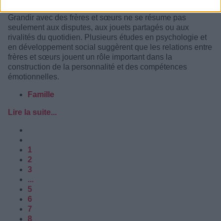
Grandir avec des frères et sœurs ne se résume pas
seulement aux disputes, aux jouets partagés ou aux
rivalités du quotidien. Plusieurs études en psychologie et
en développement social suggèrent que les relations entre
frères et sœurs jouent un rôle important dans la
construction de la personnalité et des compétences
émotionnelles.
Famille
Lire la suite...
1
2
3
...
5
6
7
8