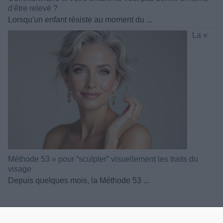
d'être relevé ?
Lorsqu'un enfant résiste au moment du ...
La «
Méthode 53 » pour “sculpter” visuellement les traits du
visage
Depuis quelques mois, la Méthode 53 ...