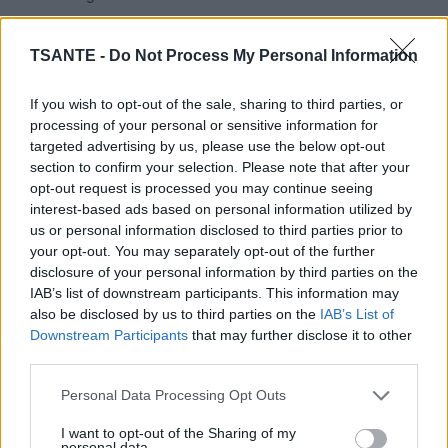
Pour la garniture :
TSANTE -
Do Not Process My Personal Information
- 150 g de framboises fraîches
- 50 g de chocolat blanc râpé
If you wish to opt-out of the sale, sharing to third parties, or
processing of your personal or sensitive information for
Instructions :
targeted advertising by us, please use the below opt-out
section to confirm your selection. Please note that after your
Préparation de la génoise :
opt-out request is processed you may continue seeing
interest-based ads based on personal information utilized by
- Préchauffez le four à 180 °C.
us or personal information disclosed to third parties prior to
- Dans un bol, fouettez les jaunes d'œufs avec le
your opt-out. You may separately opt-out of the further
sucre jusqu'à ce que le mélange blanchisse.
disclosure of your personal information by third parties on the
IAB’s list of downstream participants. This information may
- Ajoutez la farine, la levure chimique et le sel, puis
also be disclosed by us to third parties on the
IAB’s List of
mélangez bien.
Downstream Participants
that may further disclose it to other
third parties.
- Dans un autre bol, montez les blancs d'œufs en
neige ferme.
Personal Data Processing Opt Outs
- Incorporez délicatement les blancs montés à la
I want to opt-out of the Sharing of my
préparation à la génoise.
personal data.