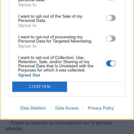
Opted In
- Versez la pâte dans un moule à génoise tapissé de
papier sulfurisé.
I want to opt-out of the Sale of my
Personal Data.
- Faites cuire au four pendant environ 12-15 minutes.
Opted In
Une fois cuit, laissez refroidir.
I want to opt-out of processing my
Préparation de la mousse au mascarpone :
Personal Data for Targeted Advertising.
Opted In
- Dans un bol, fouettez le mascarpone jusqu'à ce
qu'il soit lisse.
I want to opt-out of Collection, Use,
Retention, Sale, and/or Sharing of my
Personal Data that Is Unrelated with the
- Ajoutez le chocolat blanc fondu et mélangez.
Purposes for which it was collected.
Opted Out
- Dans un autre bol, fouettez la crème liquide avec le
sucre glace jusqu'à obtention d'une chantilly ferme.
CONFIRM
- Incorporez délicatement la chantilly au mélange
mascarpone-chocolat blanc.
Data Deletion
Data Access
Privacy Policy
Assemblage de la bûche :
- Étalez la mousse au mascarpone sur la génoise
refroidie.