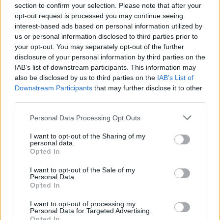
section to confirm your selection. Please note that after your
opt-out request is processed you may continue seeing
interest-based ads based on personal information utilized by
us or personal information disclosed to third parties prior to
your opt-out. You may separately opt-out of the further
disclosure of your personal information by third parties on the
IAB’s list of downstream participants. This information may
2- Vérifier le drainage
also be disclosed by us to third parties on the
IAB’s List of
Le pot doit être percé afin d'éviter l'eau stagnante. Une
Downstream Participants
that may further disclose it to other
couche drainante au fond du contenant aide à protéger les
third parties.
racines.
Personal Data Processing Opt Outs
I want to opt-out of the Sharing of my
personal data.
Opted In
I want to opt-out of the Sale of my
Personal Data.
Opted In
I want to opt-out of processing my
Personal Data for Targeted Advertising.
Opted In