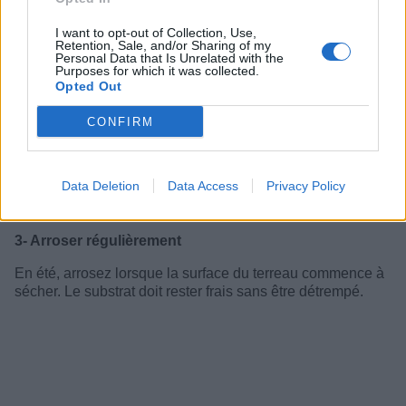
I want to opt-out of Collection, Use,
Retention, Sale, and/or Sharing of my
Personal Data that Is Unrelated with the
Purposes for which it was collected.
Opted Out
CONFIRM
Data Deletion
Data Access
Privacy Policy
3- Arroser régulièrement
En été, arrosez lorsque la surface du terreau commence à
sécher. Le substrat doit rester frais sans être détrempé.