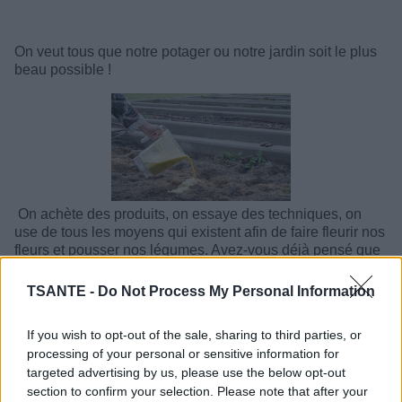
On veut tous que notre potager ou notre jardin soit le plus
beau possible !
On achète des produits, on essaye des techniques, on
use de tous les moyens qui existent afin de faire fleurir nos
fleurs et pousser nos légumes. Avez-vous déjà pensé que
l’idée la plus simple pourrait être la meilleure ? Voici
comment faire le meilleur engrais de tous les temps et en
TSANTE -
Do Not Process My Personal Information
quelques secondes :
If you wish to opt-out of the sale, sharing to third parties, or
Vous avez besoin de :
Déchets alimentaires (marc de
café, coquilles d’œufs, pelure de banane, etc.). N’utilisez
processing of your personal or sensitive information for
pas de déchets de provenance animale mis à part les
targeted advertising by us, please use the below opt-out
coquilles d’œufs.
section to confirm your selection. Please note that after your