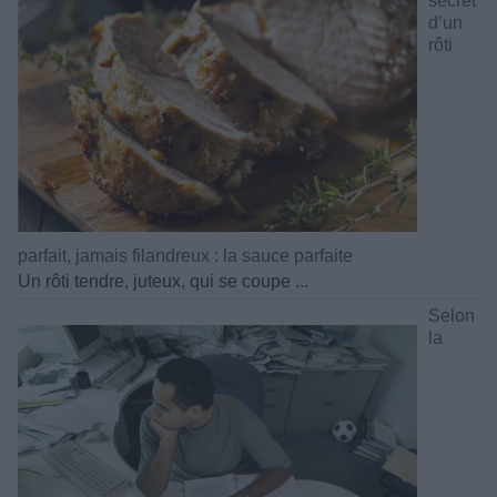
secret
d’un
rôti
parfait, jamais filandreux : la sauce parfaite
Un rôti tendre, juteux, qui se coupe ...
Selon
la