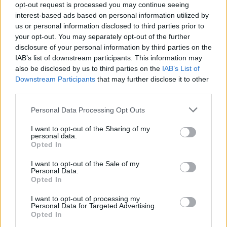
opt-out request is processed you may continue seeing
interest-based ads based on personal information utilized by
us or personal information disclosed to third parties prior to
your opt-out. You may separately opt-out of the further
disclosure of your personal information by third parties on the
IAB’s list of downstream participants. This information may
also be disclosed by us to third parties on the
IAB’s List of
Downstream Participants
that may further disclose it to other
third parties.
Personal Data Processing Opt Outs
I want to opt-out of the Sharing of my
personal data.
Opted In
Vous devez :
I want to opt-out of the Sale of my
Déposer vos déchets alimentaires dans un
Personal Data.
mélangeur à haute capacité. Pulser le tout avec un peu
Opted In
d’eau. Verser dans votre jardin (vous pouvez faire pénétrer
l’engrais à l’aide d’une truelle). En plus de donner des
I want to opt-out of processing my
nutriments à vos jardins, vous aider l’environnement ! ;-)
Personal Data for Targeted Advertising.
Opted In
Partager
Facebook
Pinterest