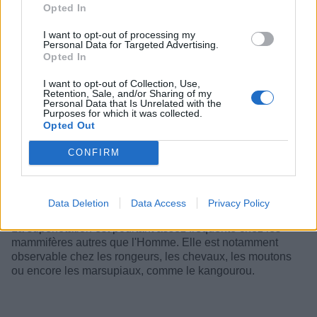
Opted In
I want to opt-out of processing my
Personal Data for Targeted Advertising.
Opted In
I want to opt-out of Collection, Use,
Retention, Sale, and/or Sharing of my
Personal Data that Is Unrelated with the
Purposes for which it was collected.
Opted Out
CONFIRM
Étant donné le nombre très réduit de cas rapportés et
vérifiés, on ignore encore pourquoi la superfétation se
produit, ou même s'il existe des facteurs de risque qui
peuvent augmenter les chances du phénomène.
Data Deletion
Data Access
Privacy Policy
La superfétation est pourtant assez fréquente chez les
mammifères autres que l'Homme. Elle est notamment
observable chez les rongeurs, les chevaux, les moutons
ou encore les marsupiaux, comme le kangourou.