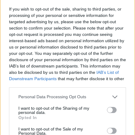
grossesse empêchent toute autre conception. Mais pour
If you wish to opt-out of the sale, sharing to third parties, or
une raison quelconque, en superfétation, une
processing of your personal or sensitive information for
femmeenceinte parvient toujours à ovuler".
targeted advertising by us, please use the below opt-out
section to confirm your selection. Please note that after your
Résultat, Jessica Allen était bien enceinte de deux bébés,
opt-out request is processed you may continue seeing
mais tous deux avaient des gestations différentes... et
des parents différents. Extrêmement rare, ce phénomène
interest-based ads based on personal information utilized by
ne s'est produit que dix fois dans l'histoire de la médecine
us or personal information disclosed to third parties prior to
moderne.
your opt-out. You may separately opt-out of the further
disclosure of your personal information by third parties on the
IAB’s list of downstream participants. This information may
also be disclosed by us to third parties on the
IAB’s List of
Downstream Participants
that may further disclose it to other
third parties.
Personal Data Processing Opt Outs
I want to opt-out of the Sharing of my
personal data.
Opted In
I want to opt-out of the Sale of my
Personal Data.