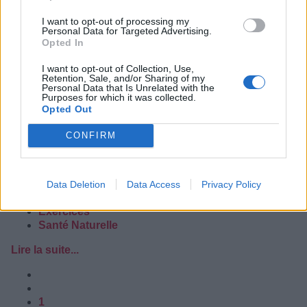
I want to opt-out of processing my
Personal Data for Targeted Advertising.
Opted In
I want to opt-out of Collection, Use,
Retention, Sale, and/or Sharing of my
Personal Data that Is Unrelated with the
Purposes for which it was collected.
Opted Out
CONFIRM
Les tensions musculaires et blocages d’énergie dans le
dos sont bien connues à notre époque. Elles font souvent
suite à :
Data Deletion
Data Access
Privacy Policy
Bien-Etre
Exercices
Santé Naturelle
Lire la suite...
1