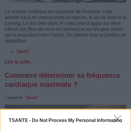
La marche nordique est originaire de Finlande, cette
activité est à mi-chemin entre la marche, le ski de fond et le
running. Le dos bien droit, le corps prend appui sur deux
bâtons (en fibre de verre et carbone) et sur les gros orteils
qui le propulsent vers l’avant. On alterne bras et jambes en
opposition.
Sport
Lire la suite...
Comment déterminer sa fréquence
cardiaque maximale ?
Catégorie :
Sport
TSANTE -
Do Not Process My Personal Information