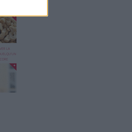
DE CAJOU
n que
..
VER LA
QUELQU’UN
NCORE