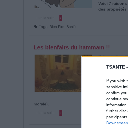
Voici 7 raisons
des propriétés 
Lire la suite...
Tags:
Bien-Etre
Santé
Les bienfaits du hammam !!
Catégorie :
Bien-Et
Synonyme de rel
TSANTE 
hammam ou « bain
d’un bain de vap
If you wish 
l’endroit où il s
sensitive in
spécialisé), les 
bon nombre de 
confirm you
semble résoudre
continue se
morale).
information 
further disc
Lire la suite...
participants
Downstream 