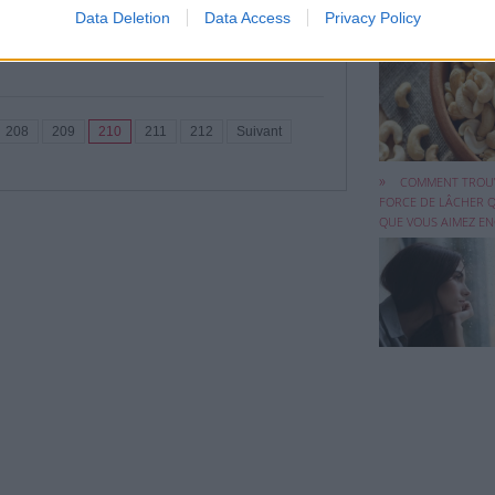
Data Deletion
Data Access
Privacy Policy
MANGER DES NOIX 
TOUS LES JOURS !
208
209
210
211
212
Suivant
Lâcher quelqu’u
l’on aime encore .
COMMENT TROU
FORCE DE LÂCHER 
QUE VOUS AIMEZ E