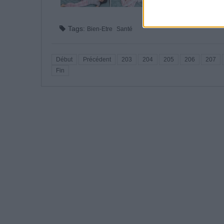
Lire la suite...
Tags:
Bien-Etre
Santé
Début
Précédent
203
204
205
206
207
Fin