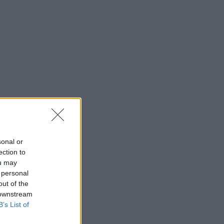
sonal or
ection to
ou may
 personal
out of the
 downstream
B’s List of