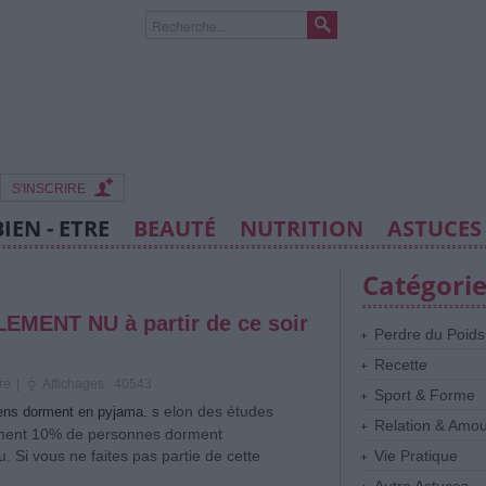
S'INSCRIRE
BIEN - ETRE
BEAUTÉ
NUTRITION
ASTUCES
Catégori
EMENT NU à partir de ce soir
Perdre du Poids
Recette
re
|
Affichages : 40543
Sport & Forme
elon des études
gens dorment en pyjama.
s
Relation & Amo
ement 10% de personnes dorment
u.
Si vous ne faites pas partie de cette
Vie Pratique