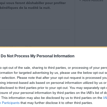
Autre Astuces
 qui vous feront déshabiller pour profiter
bénéfiques de la nudité la nuit.
re
|
Affichages : 7169
à l’orientale et lieu de farniente, le
axation
-
Do Not Process My Personal Information
 turc » repose sur le principe de l’action
eur de 50°C sur l’organisme. Quel qu’en soit
to opt-out of the sale, sharing to third parties, or processing of your per
e pratique (à domicile ou dans un institut
formation for targeted advertising by us, please use the below opt-out s
bienfaits qu’il engendre sont les mêmes. Ainsi,
thérapeutes recommandent ce p
rocédé qui
r selection. Please note that after your opt-out request is processed y
 certains problèmes de santé (somatique ou
eing interest-based ads based on personal information utilized by us or
disclosed to third parties prior to your opt-out. You may separately opt-
losure of your personal information by third parties on the IAB’s list of
. This information may also be disclosed by us to third parties on the
IA
Participants
that may further disclose it to other third parties.