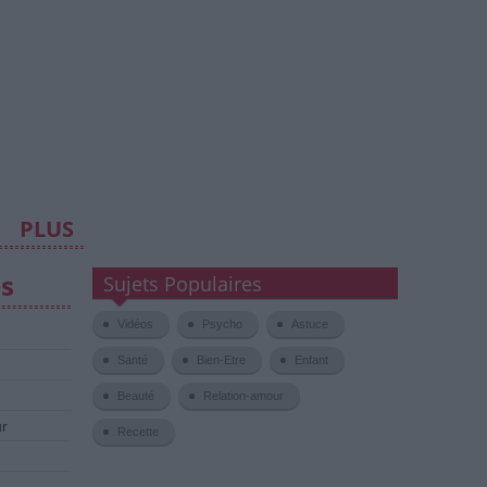
PLUS
es
Sujets Populaires
Vidéos
Psycho
Astuce
Santé
Bien-Etre
Enfant
Beauté
Relation-amour
ur
Recette