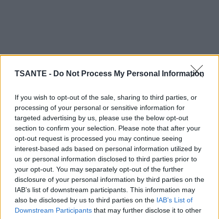
TSANTE -
Do Not Process My Personal Information
If you wish to opt-out of the sale, sharing to third parties, or
processing of your personal or sensitive information for
targeted advertising by us, please use the below opt-out
Préparation :
Dans un mélangeur, mettez les 4 citrons et
section to confirm your selection. Please note that after your
mélangez-les bien. Ajoutez l’huile de graine de lin, le miel
opt-out request is processed you may continue seeing
et puis remuez bien. Mettez le mélange résultant dans un
interest-based ads based on personal information utilized by
bocal, scellez et réfrigérez votre bocal.
us or personal information disclosed to third parties prior to
your opt-out. You may separately opt-out of the further
Consommez une cuillère à soupe du mélange pendant
disclosure of your personal information by third parties on the
une demi-heure avant les repas. Vous avez besoin de
IAB’s list of downstream participants. This information may
prendre ce mélange 3 fois par jour toujours avant les
also be disclosed by us to third parties on the
IAB’s List of
repas. Ce mélange vous permettra d’améliorer votre santé
Downstream Participants
that may further disclose it to other
globale et agira préventivement à de nombreuses