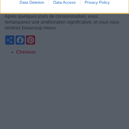
Data Deletion
Data Access
Privacy Policy
Après quelques jours de consommation, vous
remarquerez une amélioration significative, et vous vous
sentirez beaucoup mieux.
Partager
Facebook
Pinterest
Cheveux