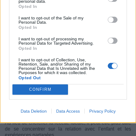
personal data.
Opted In
I want to opt-out of the Sale of my
Personal Data.
Opted In
I want to opt-out of processing my
Personal Data for Targeted Advertising.
Opted In
I want to opt-out of Collection, Use,
Retention, Sale, and/or Sharing of my
Personal Data that Is Unrelated with the
Purposes for which it was collected.
Opted Out
Pour les parents, ce message peut être rassurant : il
n’existe pas de méthode parfaite. L’essentiel reste d’offrir
CONFIRM
un environnement bienveillant, stable et rempli d’attention.
Une réflexion intéressante sur la parentalité
Data Deletion
Data Access
Privacy Policy
Cette conférence invite à voir la parentalité différemment.
Au lieu de chercher la recette idéale, il peut être plus utile
de se concentrer sur la relation avec l’enfant et les
expériences partagées.