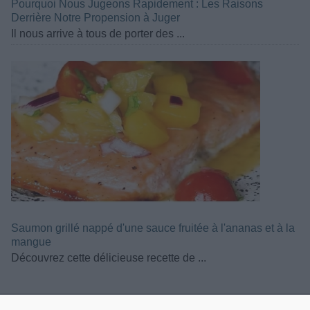
Pourquoi Nous Jugeons Rapidement : Les Raisons
Derrière Notre Propension à Juger
Il nous arrive à tous de porter des ...
Saumon grillé nappé d'une sauce fruitée à l'ananas et à la
mangue
Découvrez cette délicieuse recette de ...