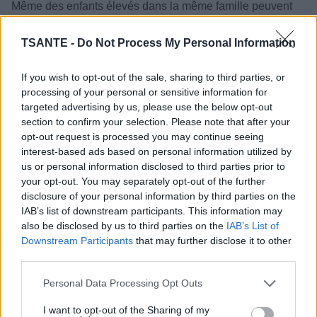
Même des enfants élevés dans la même famille peuvent
devenir très différents. Cela prouve que les parents jouent
un rôle important, mais qu’ils ne contrôlent pas totalement
TSANTE -
Do Not Process My Personal Information
le résultat.
Les parents influencent… mais ne façonnent pas tout
If you wish to opt-out of the sale, sharing to third parties, or
processing of your personal or sensitive information for
Selon Yuko Munakata, croire que chaque détail de
targeted advertising by us, please use the below opt-out
l’éducation détermine l’avenir d’un enfant est une
section to confirm your selection. Please note that after your
simplification excessive. Le développement humain est un
opt-out request is processed you may continue seeing
processus complexe où de nombreux éléments
interest-based ads based on personal information utilized by
interagissent.
us or personal information disclosed to third parties prior to
your opt-out. You may separately opt-out of the further
disclosure of your personal information by third parties on the
IAB’s list of downstream participants. This information may
also be disclosed by us to third parties on the
IAB’s List of
Downstream Participants
that may further disclose it to other
third parties.
Personal Data Processing Opt Outs
I want to opt-out of the Sharing of my