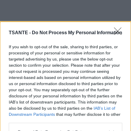
TSANTE -
Do Not Process My Personal Information
Prendre soin d’un animal impose aussi quelques
If you wish to opt-out of the sale, sharing to third parties, or
habitudes : le nourrir, sortir avec lui, jouer ou nettoyer son
processing of your personal or sensitive information for
espace.
targeted advertising by us, please use the below opt-out
section to confirm your selection. Please note that after your
Ces gestes peuvent sembler anodins, mais ils redonnent
opt-out request is processed you may continue seeing
parfois un rythme à des journées devenues désorganisées
interest-based ads based on personal information utilized by
par la dépression. Un chien, par exemple, pousse souvent
us or personal information disclosed to third parties prior to
son maître à sortir marcher, même quelques minutes.
your opt-out. You may separately opt-out of the further
disclosure of your personal information by third parties on the
IAB’s list of downstream participants. This information may
also be disclosed by us to third parties on the
IAB’s List of
Downstream Participants
that may further disclose it to other
third parties.