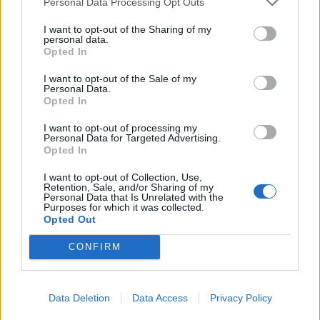
Personal Data Processing Opt Outs
I want to opt-out of the Sharing of my
personal data.
Opted In
I want to opt-out of the Sale of my
Personal Data.
Opted In
I want to opt-out of processing my
Personal Data for Targeted Advertising.
Opted In
I want to opt-out of Collection, Use,
Retention, Sale, and/or Sharing of my
Personal Data that Is Unrelated with the
Purposes for which it was collected.
Opted Out
Or, maintenir une routine et bouger régulièrement sont
CONFIRM
deux éléments souvent recommandés pour soutenir la
santé mentale.
Data Deletion
Data Access
Privacy Policy
Un effet positif sur le stress et l’anxiété