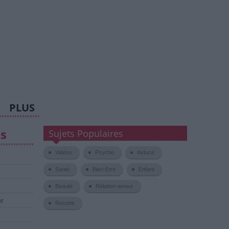
PLUS
es
Sujets Populaires
Vidéos
Psycho
Astuce
Santé
Bien-Etre
Enfant
Beauté
Relation-amour
ur
Recette