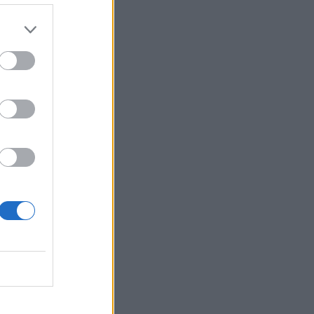
OUS ÊTES
S NE LE