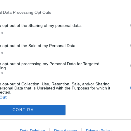
 tu veux me dire est absolument vrai ?
l Data Processing Opt Outs
tre de la bonté. Est-ce que ce que tu veux me
o opt-out of the Sharing of my personal data.
Etant donné que
In
l’archétype
5 SIGNES QUE V
chamanique ...
UN CHAMAN ET VOU
o opt-out of the Sale of my Personal Data.
RÉALISEZ PAS
In
to opt-out of processing my Personal Data for Targeted
ing.
In
o opt-out of Collection, Use, Retention, Sale, and/or Sharing
ersonal Data that Is Unrelated with the Purposes for which it
lected.
Out
CONFIRM
 de savoir ce qui te tourmente tant ?
Data Deletion
Data Access
Privacy Policy