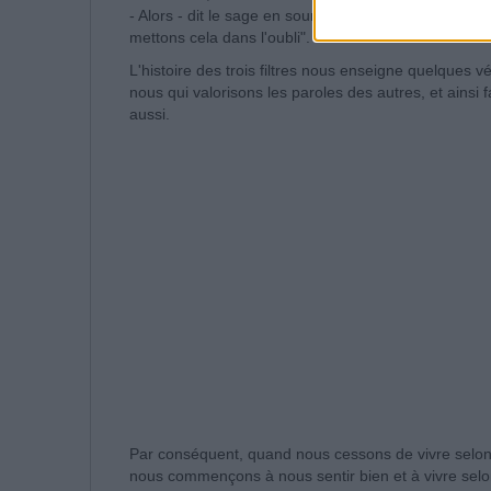
- Alors - dit le sage en souriant - si ce n'est pas vra
mettons cela dans l'oubli".
L'histoire des trois filtres nous enseigne quelques vé
nous qui valorisons les paroles des autres, et ainsi f
aussi.
Par conséquent, quand nous cessons de vivre selon 
nous commençons à nous sentir bien et à vivre selo