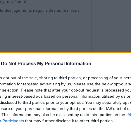
e, précisément.
vité des jugements négatifs des autres, vous
-
Do Not Process My Personal Information
Comment enlever
taches de rouille .
COMMENT ENLEV
to opt-out of the sale, sharing to third parties, or processing of your per
TACHES DE ROUILLE
formation for targeted advertising by us, please use the below opt-out s
CARRELAGE ?
r selection. Please note that after your opt-out request is processed y
eing interest-based ads based on personal information utilized by us or
disclosed to third parties prior to your opt-out. You may separately opt-
on maître et lui dit :
losure of your personal information by third parties on the IAB’s list of
Ne la blessez pa
. This information may also be disclosed by us to third parties on the
IA
la tenant en ...
s trois filtres pour me dire ce que tu vas me
Participants
that may further disclose it to other third parties.
CHOISISSEZ DE 
LAISSEZ-LA PARTIR