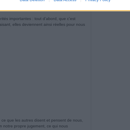
i, ce n'est pas bon, et ce n'est pas nécessaire,
rités importantes : tout d'abord, que c'est
aisant, elles deviennent ainsi réelles pour nous
ce que les autres disent et pensent de nous,
n notre propre jugement, ce qui nous