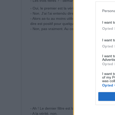
- Les trois filtres ? - demande le disciple.
- Oui, le premier est la vérité. Tu es sûr que ce que
Persona
- Non. J'ai l'ai entendu dire par certains voisins.
- Alors as-tu au moins utilisé le second filtre, le fil
I want t
dire est positif pour quelqu'un ?
Opted 
- Non, pas vraiment. Au contraire....
I want t
Opted 
I want 
Advertis
Opted 
I want t
of my P
was col
Opted 
- Ah ! Le dernier filtre est la nécessité. Ai-je besoin
- A la vérité, non.