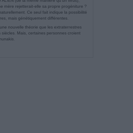
e ALIEN (de la même manière qu'un virus),
e mère rejetterait-elle sa propre progéniture ?
 naturellement.
Ce seul fait indique la possibilité
ires, mais génétiquement différentes.
cune nouvelle théorie que les extraterrestres
s siècles.
Mais, certaines personnes croient
nunakis.