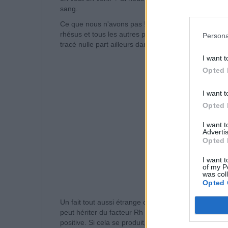
sang.
Ce que nous n'avons pas !
Le Sang de RH positif a 
rhésus et tous les autres primates, mais le sang RH 
Persona
tracé nulle part ailleurs dans la nature.
Voilà qui est
I want t
Opted 
I want t
Opted 
I want 
Advertis
Opted 
I want t
of my P
was col
Opted 
Un fait tout aussi étrange c'est que lorsque la mère e
peut hériter du facteur Rh du père.
Ce qui fait égal
positive.
Si cela se produit, la mère RH négative pou