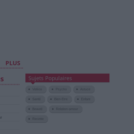
PLUS
es
Sujets Populaires
Vidéos
Psycho
Astuce
Santé
Bien-Etre
Enfant
Beauté
Relation-amour
ur
Recette