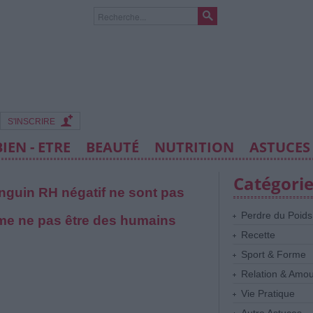
S'INSCRIRE
BIEN - ETRE
BEAUTÉ
NUTRITION
ASTUCES
Catégori
nguin RH négatif ne sont pas
Perdre du Poids
même ne pas être des humains
Recette
Sport & Forme
Relation & Amo
Vie Pratique