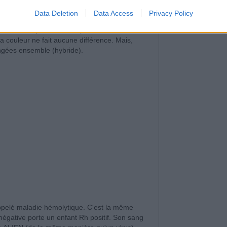
pler un Mulet avec une Mule pour procréer
Data Deletion
Data Access
Privacy Policy
oduire une paire de Ligres pour procréer un
de l'homme peuvent se reproduire avec
 la couleur ne fait aucune différence.
Mais,
gées ensemble (hybride).
appelé maladie hémolytique.
C'est la même
négative porte un enfant Rh positif.
Son sang