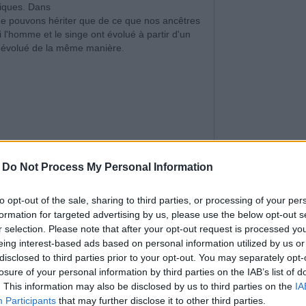
fiques.
Dans
ne pouvons hériter que de ce que nos ancêtres
 l'homme et le singe ont évolué à partir d'un
r évolué de la même manière.
L’adolescence es
-
Do Not Process My Personal Information
période de grands
5 FAÇONS DE
RECONNAÎTRE LA D
to opt-out of the sale, sharing to third parties, or processing of your per
CHEZ LES ADOLESC
formation for targeted advertising by us, please use the below opt-out s
r selection. Please note that after your opt-out request is processed y
eing interest-based ads based on personal information utilized by us or
disclosed to third parties prior to your opt-out. You may separately opt-
plus d'exactitude que toute autre
La communicatio
losure of your personal information by third parties on the IAB’s list of
 ont aussi ce système Rh.
Donc, si toute
couple est l'un des
. This information may also be disclosed by us to third parties on the
IA
sang devrait être compatible.
Voyez-vous là où
L'ASTUCE POUR
Participants
that may further disclose it to other third parties.
ême ancêtre, nous devrions tous dû le même
HOMME PARLE DE S