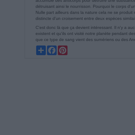
accumule des anticorps pour détruire une substanc
détruisant ainsi le nourrisson.
Pourquoi le corps d'un
Nulle part ailleurs dans la nature cela ne se produit
distincte d'un croisement entre deux espèces simila
C'est donc là que ça devient intéressant.
Il n'y a au
existent et qu'ils ont visité notre planète pendant de
que ce type de sang vient des sumériens ou des An
Partager
Facebook
Pinterest