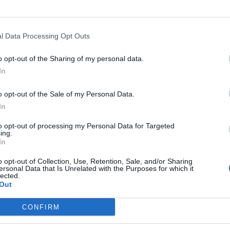
SENTIMENTS !
peut-être pu être retrouvé chez le singe
négatif ne l'a pas été.
En fait, il ne peut être
l Data Processing Opt Outs
 étrange !
o opt-out of the Sharing of my personal data.
Stella, mécanici
In
UN MAGNIFIQUE
astronaute, est ...
D’ANIMATION POUR
o opt-out of the Sale of my Personal Data.
INVITER À POURSUI
RÊVES
In
to opt-out of processing my Personal Data for Targeted
ing.
In
o opt-out of Collection, Use, Retention, Sale, and/or Sharing
ersonal Data that Is Unrelated with the Purposes for which it
lected.
Out
st Rh négatif et le père est Rh positif, le bébé
CONFIRM
ement que leur progéniture devienne Rh
rrait faire une fausse couche.
Pourquoi ?