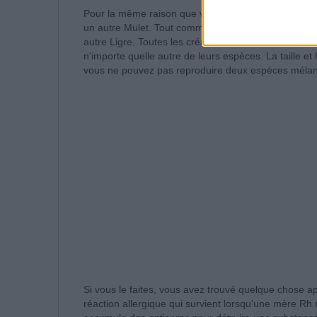
Pour la même raison que vous ne pouvez pas accou
un autre Mulet.
Tout comme vous ne pouvez pas repr
autre Ligre.
Toutes les créatures vivantes connues 
n'importe quelle autre de leurs espèces.
La taille et
vous ne pouvez pas reproduire deux espèces mélan
Si vous le faites, vous avez trouvé quelque chose 
réaction allergique qui survient lorsqu'une mère Rh 