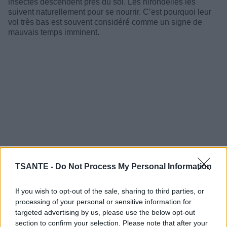
insectes descendent près du sol. Les hirondelles les
suivent naturellement pour se nourrir. C’est pourquoi leur
vol très bas est souvent considéré comme un signe de
mauvais temps imminent.
TSANTE -
Do Not Process My Personal Information
If you wish to opt-out of the sale, sharing to third parties, or
processing of your personal or sensitive information for
2- Le chat qui se lave le visage
targeted advertising by us, please use the below opt-out
section to confirm your selection. Please note that after your
Dans de nombreuses croyances populaires, un chat qui