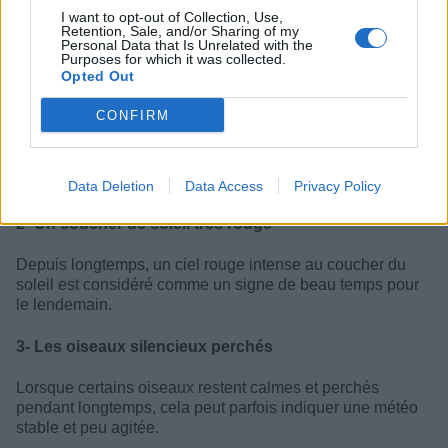
I want to opt-out of Collection, Use,
dans les nuages d’altitude.
Retention, Sale, and/or Sharing of my
Personal Data that Is Unrelated with the
Purposes for which it was collected.
Les signes qui annonceraient le beau temps
Opted Out
1- Les toiles d’araignée couvertes de rosée
CONFIRM
Au petit matin, une toile d’araignée bien visible avec de la
rosée serait souvent le signe d’un air calme et stable,
favorable à une belle journée.
Data Deletion
Data Access
Privacy Policy
2- Un coucher de soleil très rouge
Depuis longtemps, un ciel rouge intense au coucher du
soleil est considéré comme un signe de beau temps pour
le lendemain.
3- Les oiseaux silencieux perchés
Lorsque certains oiseaux restent calmes et perchés
pendant longtemps, cela peut parfois indiquer une météo
stable et peu agitée.