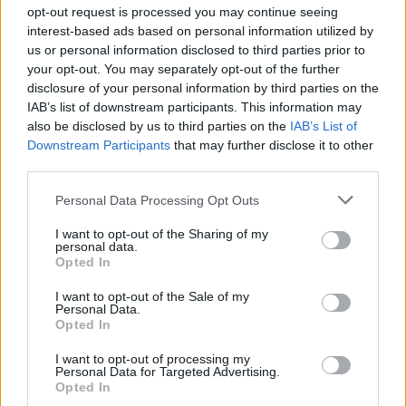
opt-out request is processed you may continue seeing
passe longuement sa patte sur son visage annoncerait
interest-based ads based on personal information utilized by
l’arrivée de la pluie ou d’un changement de temps.
us or personal information disclosed to third parties prior to
your opt-out. You may separately opt-out of the further
3- Les fourmis très actives
disclosure of your personal information by third parties on the
IAB’s list of downstream participants. This information may
Voir des fourmis se déplacer rapidement en longues files
also be disclosed by us to third parties on the
IAB’s List of
peut parfois indiquer une modification de la météo.
Downstream Participants
that may further disclose it to other
Certaines espèces renforcent ou déplacent leur nid avant
une période humide.
third parties.
Personal Data Processing Opt Outs
4- La fumée qui descend
I want to opt-out of the Sharing of my
Quand la fumée d’une cheminée reste basse au lieu de
personal data.
monter droit dans le ciel, cela peut signaler une chute de
Opted In
pression atmosphérique, souvent liée à l’arrivée de la
pluie.
I want to opt-out of the Sale of my
Personal Data.
Opted In
5- La lune entourée d’un halo lumineux
I want to opt-out of processing my
Un cercle lumineux autour de la lune est fréquemment
Personal Data for Targeted Advertising.
associé à l’arrivée prochaine d’un front humide. Ce
Opted In
phénomène est causé par des cristaux de glace présents