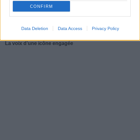
faire réfléchir. À l’époque, on pensait que ces scénarios
CONFIRM
concernaient les générations futures. Pourtant, ce sont
déjà nos vies qui sont touchées. Canicules récurrentes,
sécheresses prolongées, incendies massifs, inondations
soudaines... Les signes du dérèglement climatique sont
Data Deletion
Data Access
Privacy Policy
partout.
La voix d’une icône engagée