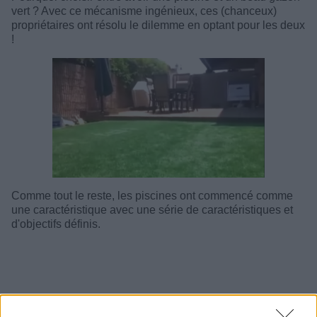
vert ? Avec ce mécanisme ingénieux, ces (chanceux)
propriétaires ont résolu le dilemme en optant pour les deux
!
Comme tout le reste, les piscines ont commencé comme
une caractéristique avec une série de caractéristiques et
d'objectifs définis.