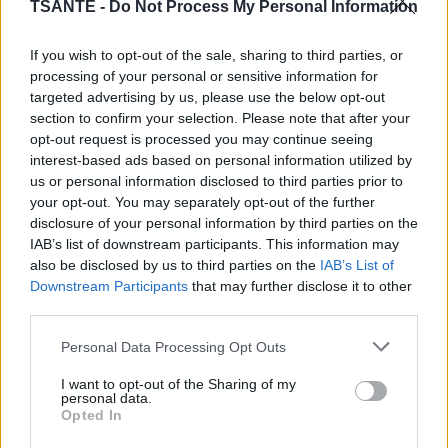
TSANTE -
Do Not Process My Personal Information
If you wish to opt-out of the sale, sharing to third parties, or
processing of your personal or sensitive information for
targeted advertising by us, please use the below opt-out
section to confirm your selection. Please note that after your
opt-out request is processed you may continue seeing
interest-based ads based on personal information utilized by
us or personal information disclosed to third parties prior to
your opt-out. You may separately opt-out of the further
Que diriez-vous d'une piscine qui disparaît ?
disclosure of your personal information by third parties on the
Une piscine convertible disparaît sous vos yeux et se
IAB’s list of downstream participants. This information may
transforme en deck !
also be disclosed by us to third parties on the
IAB’s List of
Downstream Participants
that may further disclose it to other
En couvrant la piscine lorsqu'elle n'est pas utilisée, elle
third parties.
améliore la sécurité de la piscine, protégeant ainsi les
enfants et les animaux de compagnie.
Personal Data Processing Opt Outs
I want to opt-out of the Sharing of my
personal data.
Opted In