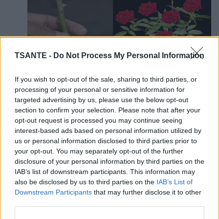
TSANTE -
Do Not Process My Personal Information
If you wish to opt-out of the sale, sharing to third parties, or
processing of your personal or sensitive information for
Les roses sont l’une des fleurs les
targeted advertising by us, please use the below opt-out
plus appréciées de tous les temps, grâce à
section to confirm your selection. Please note that after your
leur beauté et à leur parfum délicat et
opt-out request is processed you may continue seeing
incomparable. Cependant , les cultiver peut être
interest-based ads based on personal information utilized by
un défi pour beaucoup, en particulier pour ceux qui
us or personal information disclosed to third parties prior to
vivent dans des appartements ou dans des régions
your opt-out. You may separately opt-out of the further
où le climat n’est pas favorable.
disclosure of your personal information by third parties on the
Le secret pour avoir des zinnias
IAB’s list of downstream participants. This information may
also be disclosed by us to third parties on the
IAB’s List of
magnifiques tout l’été dans votre jardin
Downstream Participants
that may further disclose it to other
third parties.