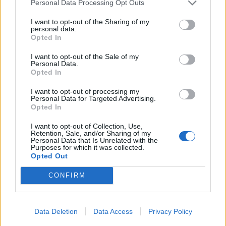
Personal Data Processing Opt Outs
I want to opt-out of the Sharing of my
personal data.
Opted In
I want to opt-out of the Sale of my
Personal Data.
Opted In
I want to opt-out of processing my
Personal Data for Targeted Advertising.
Opted In
I want to opt-out of Collection, Use,
Retention, Sale, and/or Sharing of my
Les
zinnias
sont des fleurs faciles à cultiver et très
Personal Data that Is Unrelated with the
appréciées pour leurs couleurs éclatantes. Elles
Purposes for which it was collected.
Opted Out
fleurissent abondamment tout l’été et demandent peu
d’entretien, ce qui en fait un excellent choix pour les
CONFIRM
jardiniers débutants comme expérimentés.
Le secret pour faire pousser de belles
fraises à la maison
Data Deletion
Data Access
Privacy Policy