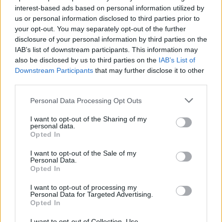
interest-based ads based on personal information utilized by
us or personal information disclosed to third parties prior to
your opt-out. You may separately opt-out of the further
disclosure of your personal information by third parties on the
IAB’s list of downstream participants. This information may
also be disclosed by us to third parties on the
IAB’s List of
Divers facteurs peuvent nous faire prendre du poids,
Downstream Participants
that may further disclose it to other
et l'inflammation liée à l'alimentation en fait partie.
third parties.
Bien que ce soit une réponse saine et naturelle de
notre corps pour se protéger (comme lorsque votre
Personal Data Processing Opt Outs
cheville gonfle après une entorse), elle peut parfois
se transformer en problème chronique.
La plupart des
I want to opt-out of the Sharing of my
aliments que nous mangeons augmentent
personal data.
régulièrement le niveau d'inflammation.
Opted In
4 astuces simples pour vous
I want to opt-out of the Sale of my
Personal Data.
débarrasser des bourrelets abdominaux
Opted In
I want to opt-out of processing my
Personal Data for Targeted Advertising.
Opted In
I want to opt-out of Collection, Use,