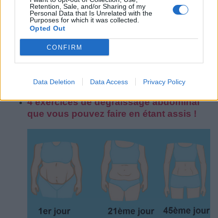
Retention, Sale, and/or Sharing of my
Personal Data that Is Unrelated with the
Purposes for which it was collected.
Opted Out
CONFIRM
4 astuces simples et efficaces pour réduire votre tour
Data Deletion
Data Access
Privacy Policy
de taille:
4 exercices de dégraissage abdominal
que vous pouvez faire en étant assis !