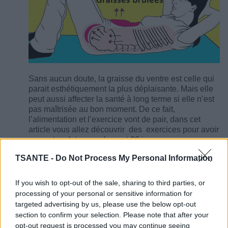
Sans aucun doute, la graisse du ventre est celle qui
parait esthétiquement la plus déplaisante. Mais elle
peut aussi affecter la santé à long terme si elle n’est
pas maîtrisée au bon moment. De ce fait,
l’alimentation et l’exercice vont de pair, dans cet
article vous allez découvrir des exercices pour avoir
un ventre plat en seulement 30 jours.
TSANTE -
Do Not Process My Personal Information
3 aliments pour dégonfler et retrouver un
ventre plat
If you wish to opt-out of the sale, sharing to third parties, or
processing of your personal or sensitive information for
targeted advertising by us, please use the below opt-out
section to confirm your selection. Please note that after your
opt-out request is processed you may continue seeing