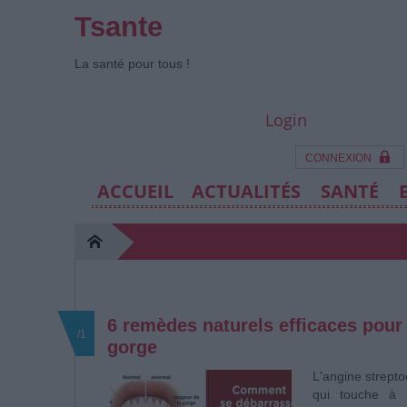
Tsante
La santé pour tous !
Login
CONNEXION
ACCUEIL
ACTUALITÉS
SANTÉ
6 remèdes naturels efficaces pour t
/1
gorge
L'angine strept
qui touche à l