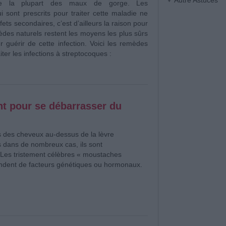
Autre Astuces
de la plupart des maux de gorge. Les
 sont prescrits pour traiter cette maladie ne
ets secondaires, c’est d’ailleurs la raison pour
èdes naturels restent les moyens les plus sûrs
r guérir de cette infection. Voici les remèdes
iter les infections à streptocoques :
t pour se débarrasser du
 des cheveux au-dessus de la lèvre
s dans de nombreux cas, ils sont
 Les tristement célèbres « moustaches
ndent de facteurs génétiques ou hormonaux.