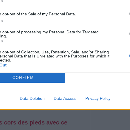
um, Stimule le système immunitaire, Il peut
In
mangeaisons...
o opt-out of the Sale of my Personal Data.
In
to opt-out of processing my Personal Data for Targeted
ing.
In
x grâce à ce remède naturel
o opt-out of Collection, Use, Retention, Sale, and/or Sharing
ersonal Data that Is Unrelated with the Purposes for which it
de fête ou tout simplement à cause du manque
lected.
raits du visage sont forcément tirés. Teint
Out
oches sous les yeux sont plus visibles et il
icile d’afficher une mine radieuse. On est
CONFIRM
ches sous les yeux sont un vrai fléau...On les
lises. Comment les alléger alors pour qu'ils
as notre regard ?
Data Deletion
Data Access
Privacy Policy
es cors des pieds avec ce