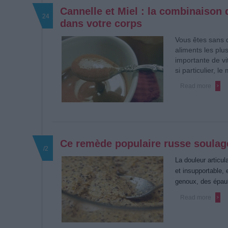
Cannelle et Miel : la combinaison 
24
dans votre corps
Vous êtes sans d
aliments les plus
importante de v
si particulier, l
Read more
Ce remède populaire russe soulage
/2
La douleur articul
et insupportable,
genoux, des épau
Read more