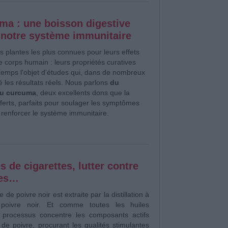
ma : une boisson digestive
 notre système immunitaire
 plantes les plus connues pour leurs effets
e corps humain : leurs propriétés curatives
temps l'objet d'études qui, dans de nombreux
é les résultats réels. Nous parlons
du
du curcuma
, deux excellents dons que la
ferts, parfaits pour soulager les symptômes
renforcer le système immunitaire.
es de cigarettes, lutter contre
nes…
e de poivre noir est extraite par la distillation à
poivre noir. Et comme toutes les huiles
e processus concentre les composants actifs
 de poivre, procurant les qualités stimulantes