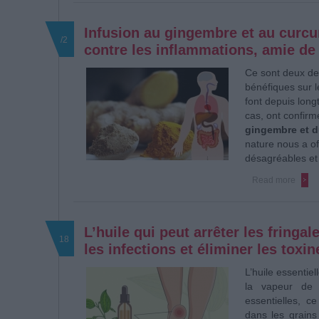
Infusion au gingembre et au curcu
/2
contre les inflammations, amie de
Ce sont deux des
bénéfiques sur l
font depuis long
cas, ont confirm
gingembre et 
nature nous a of
désagréables et 
Read more
L’huile qui peut arrêter les fringal
18
les infections et éliminer les toxi
L’huile essentiell
la vapeur de 
essentielles, c
dans les grains