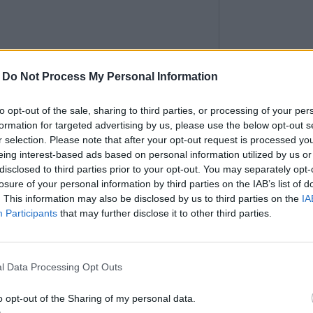
-
Do Not Process My Personal Information
uile bouillante ?
to opt-out of the sale, sharing to third parties, or processing of your per
te est très dangereuse et de nombreuses
formation for targeted advertising by us, please use the below opt-out s
t pas assez attention avec cela. Les brûlures
r selection. Please note that after your opt-out request is processed y
bouillante sont très douloureuses et la guérison
eing interest-based ads based on personal information utilized by us or
e, même si les brûlures sont peu nombreuses
disclosed to third parties prior to your opt-out. You may separately opt-
.
losure of your personal information by third parties on the IAB’s list of
. This information may also be disclosed by us to third parties on the
IA
Participants
that may further disclose it to other third parties.
 vinaigre de cidre ?
l Data Processing Opt Outs
 d’abord expliquer les propriétés de santé du
o opt-out of the Sharing of my personal data.
e. Antifongique, Renouvellement cellulaire,