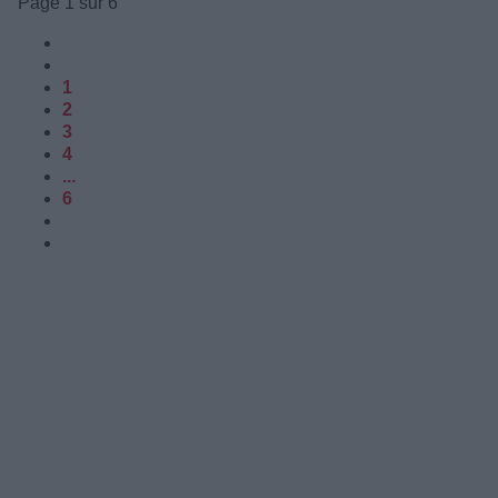
Page 1 sur 6
1
2
3
4
...
6