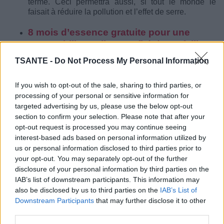
terme. Ceci permettra aussi, si tout le monde le
faisait à réduire la pollution et l’effet de serre.
8 mois d’essence gratuite pour une
automobiliste, elle a profité d’une faille
du distributeur à la pompe
TSANTE -
Do Not Process My Personal Information
If you wish to opt-out of the sale, sharing to third parties, or
processing of your personal or sensitive information for
targeted advertising by us, please use the below opt-out
section to confirm your selection. Please note that after your
opt-out request is processed you may continue seeing
interest-based ads based on personal information utilized by
us or personal information disclosed to third parties prior to
your opt-out. You may separately opt-out of the further
disclosure of your personal information by third parties on the
IAB’s list of downstream participants. This information may
Une conductrice du Nebraska est accusée d’avoir
also be disclosed by us to third parties on the
IAB’s List of
profité d’une faille d’une station-service. Elle aurait
Downstream Participants
that may further disclose it to other
bénéficié du carburant gratuit pendant 8 mois. Ce qui
third parties.
porte le préjudice à un peu plus de 25 000€.