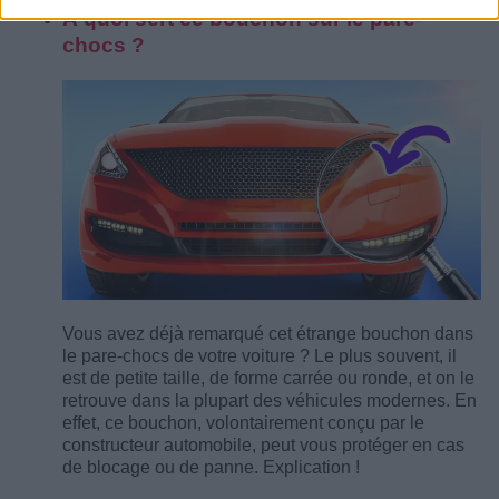
À quoi sert ce bouchon sur le pare-
chocs ?
Vous avez déjà remarqué cet étrange bouchon dans
le pare-chocs de votre voiture ? Le plus souvent, il
est de petite taille, de forme carrée ou ronde, et on le
retrouve dans la plupart des véhicules modernes. En
effet, ce bouchon, volontairement conçu par le
constructeur automobile, peut vous protéger en cas
de blocage ou de panne. Explication !