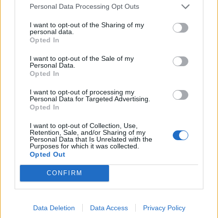
Personal Data Processing Opt Outs
À quel âge ou taille un enfant peut
monter à l’avant d’une voiture ?
I want to opt-out of the Sharing of my
personal data.
Opted In
I want to opt-out of the Sale of my
Personal Data.
Opted In
I want to opt-out of processing my
Personal Data for Targeted Advertising.
Opted In
I want to opt-out of Collection, Use,
Retention, Sale, and/or Sharing of my
Personal Data that Is Unrelated with the
Purposes for which it was collected.
Opted Out
CONFIRM
Vous êtes parents et vous devez transporter vos
enfants en voiture ? Vous vous demandez quelles
sont les règles à respecter pour les transporter en
toute sécurité ?
Data Deletion
Data Access
Privacy Policy