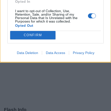
Opted In
Utilisation :
Prenez 1 cuillère à soupe de ce remède.
Notez que ce puissant remède doit être consommé avant
I want to opt-out of Collection, Use,
votre petit déjeuner, le matin, et avant votre dîner.
Retention, Sale, and/or Sharing of my
Personal Data that Is Unrelated with the
Purposes for which it was collected.
Partager
Facebook
Pinterest
Opted Out
CONFIRM
Data Deletion
Data Access
Privacy Policy
Flash Info