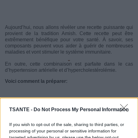
Aujourd’hui, nous allons révéler une recette puissante qui
provient de la tradition Amish. Cette recette peut être
extrêmement bénéfique pour votre santé. À savoir, ses
composants peuvent vous aider à guérir de nombreuses
maladies et vont stimuler le système immunitaire.
En outre, cette combinaison est parfaite dans le cas
d’hypertension artérielle et d’hypercholestérolémie.
Voici comment la préparer:
TSANTE -
Do Not Process My Personal Information
If you wish to opt-out of the sale, sharing to third parties, or
processing of your personal or sensitive information for
targeted advertising by us, please use the below opt-out