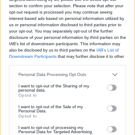
section to confirm your selection. Please note that after your
opt-out request is processed you may continue seeing
interest-based ads based on personal information utilized by
us or personal information disclosed to third parties prior to
your opt-out. You may separately opt-out of the further
disclosure of your personal information by third parties on the
IAB’s list of downstream participants. This information may
Ingrédients:
also be disclosed by us to third parties on the
IAB’s List of
Downstream Participants
that may further disclose it to other
Un morceau de gingembre (râpé) de taille moyenne
third parties.
(1,5 à 2 pouces / 3-4 cm)
Une gousse d’ail (râpée)
Personal Data Processing Opt Outs
Une cuillère à soupe de vinaigre de cidre
Une cuillère à café de miel
I want to opt-out of the Sharing of my
Une cuillère à soupe de jus de citron
personal data.
Opted In
Méthode de préparation :
Bien qu’elle puisse résoudre
les problèmes de santé même les plus complexes, la
I want to opt-out of the Sale of my
préparation de ce remède est assez simple. Mixez tous les
Personal Data.
ingrédients dans un blender à haute vitesse. Ensuite,
Opted In
conservez le mélange dans un réfrigérateur pendant cinq
I want to opt-out of processing my
jours.
Personal Data for Targeted Advertising.