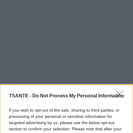
TSANTE -
Do Not Process My Personal Information
Cette fatigue ne date pas d’hier. Selon Evan Nathaniel
Grim, le Bélier est soumis depuis longtemps à des
If you wish to opt-out of the sale, sharing to third parties, or
configurations astrologiques complexes. Neptune,
processing of your personal or sensitive information for
positionnée dans le signe précédent depuis plus d’une
targeted advertising by us, please use the below opt-out
décennie, a contribué à brouiller les repères. À cela s’est
section to confirm your selection. Please note that after your