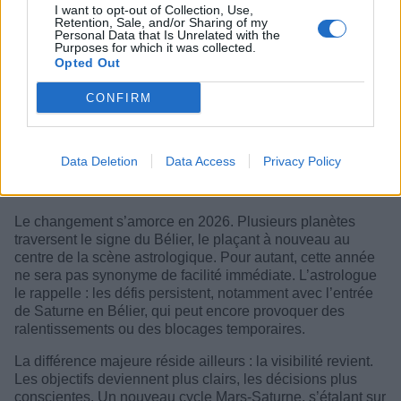
I want to opt-out of Collection, Use,
Retention, Sale, and/or Sharing of my
Personal Data that Is Unrelated with the
Purposes for which it was collected.
Opted Out
CONFIRM
Data Deletion
Data Access
Privacy Policy
Le changement s’amorce en 2026. Plusieurs planètes
traversent le signe du Bélier, le plaçant à nouveau au
centre de la scène astrologique. Pour autant, cette année
ne sera pas synonyme de facilité immédiate. L’astrologue
le rappelle : les défis persistent, notamment avec l’entrée
de Saturne en Bélier, qui peut encore provoquer des
ralentissements ou des blocages temporaires.
La différence majeure réside ailleurs : la visibilité revient.
Les objectifs deviennent plus clairs, les décisions plus
conscientes. Un nouveau cycle Mars-Saturne, s’étalant sur