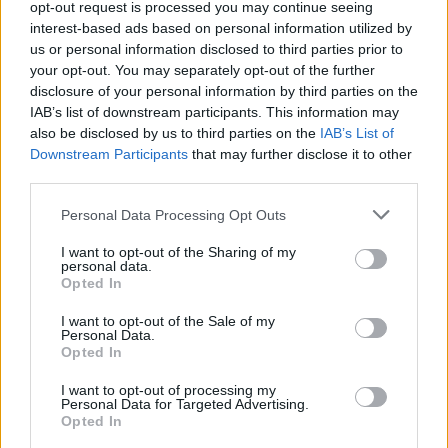
ajoutée la présence de Saturne dans la douzième maison,
opt-out request is processed you may continue seeing
une configuration souvent associée à l’isolement, aux
interest-based ads based on personal information utilized by
doutes et à la perte de structure.
us or personal information disclosed to third parties prior to
your opt-out. You may separately opt-out of the further
Depuis 2023, le Bélier traverse ainsi une phase de
disclosure of your personal information by third parties on the
déconstruction profonde. Une période silencieuse mais
IAB’s list of downstream participants. This information may
essentielle, où l’on défait l’ancien avant de pouvoir bâtir
also be disclosed by us to third parties on the
IAB’s List of
quelque chose de plus solide. Rien de spectaculaire, mais
Downstream Participants
that may further disclose it to other
un travail intérieur de fond, parfois inconfortable.
third parties.
2026 : un tournant décisif, sans promesse de facilité
Personal Data Processing Opt Outs
I want to opt-out of the Sharing of my
personal data.
Opted In
I want to opt-out of the Sale of my
Personal Data.
Opted In
I want to opt-out of processing my
Personal Data for Targeted Advertising.
Opted In