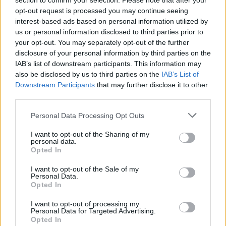
section to confirm your selection. Please note that after your
opt-out request is processed you may continue seeing
Ensuite, réalisons que la peur de manquer quelque chose
interest-based ads based on personal information utilized by
nous pousse à croire que chaque soir et chaque week-end
us or personal information disclosed to third parties prior to
devraient être remplis d'événements exceptionnels. En
your opt-out. You may separately opt-out of the further
réalité, ces expériences ne peuvent pas être vécues aussi
disclosure of your personal information by third parties on the
souvent, et si c'était le cas, elles perdraient de leur
IAB’s list of downstream participants. This information may
spécificité et de leur valeur.
also be disclosed by us to third parties on the
IAB’s List of
Downstream Participants
that may further disclose it to other
third parties.
Personal Data Processing Opt Outs
I want to opt-out of the Sharing of my
personal data.
Opted In
I want to opt-out of the Sale of my
Personal Data.
Opted In
I want to opt-out of processing my
Personal Data for Targeted Advertising.
Opted In