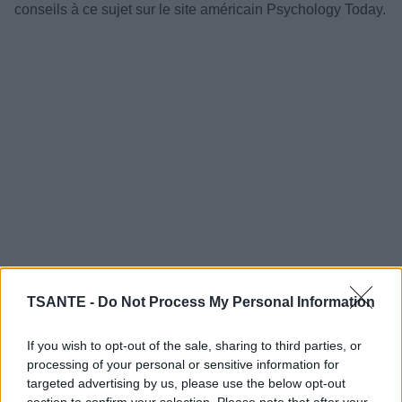
conseils à ce sujet sur le site américain Psychology Today.
TSANTE -
Do Not Process My Personal Information
Tout d'abord, rappelons-nous que les réseaux sociaux ne
montrent souvent que les meilleurs moments de la vie
If you wish to opt-out of the sale, sharing to third parties, or
d'une personne. Derrière les photos de vacances
processing of your personal or sensitive information for
idylliques, de soirées festives ou de moments de bonheur,
se cachent également des moments de doutes,
targeted advertising by us, please use the below opt-out
d'insomnies, de disputes et de tristesse.