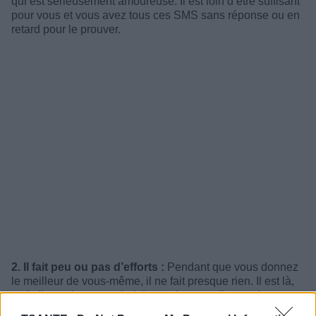
qui est sérieusement amoureuse. Il est loin d’être suffisant
pour vous et vous avez tous ces SMS sans réponse ou en
retard pour le prouver.
2. Il fait peu ou pas d’efforts :
Pendant que vous donnez
le meilleur de vous-même, il ne fait presque rien. Il est là,
mais il a toujours un pied devant la porte. Il vous donne
juste assez pour que vous vous accrochiez, mais pas