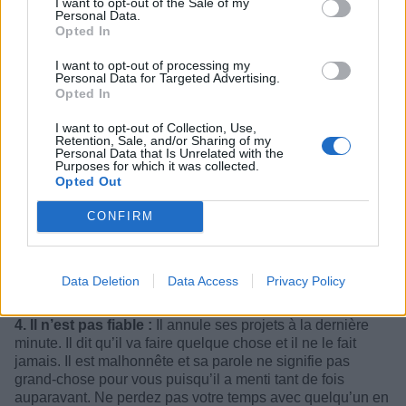
I want to opt-out of the Sale of my
Personal Data.
Opted In
I want to opt-out of processing my
Personal Data for Targeted Advertising.
Opted In
I want to opt-out of Collection, Use,
Retention, Sale, and/or Sharing of my
Personal Data that Is Unrelated with the
Purposes for which it was collected.
Opted Out
CONFIRM
Data Deletion
Data Access
Privacy Policy
4. Il n’est pas fiable :
Il annule ses projets à la dernière
minute. Il dit qu’il va faire quelque chose et il ne le fait
jamais. Il est malhonnête et sa parole ne signifie pas
grand-chose pour vous puisqu’il a menti tant de fois
auparavant. Ne perdez pas votre temps avec quelqu’un en