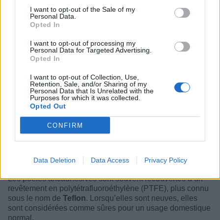
I want to opt-out of the Sale of my
Catégorie :
Santé
Personal Data.
Opted In
I want to opt-out of processing my
Personal Data for Targeted Advertising.
Opted In
I want to opt-out of Collection, Use,
Retention, Sale, and/or Sharing of my
Personal Data that Is Unrelated with the
Purposes for which it was collected.
Opted Out
CONFIRM
Data Deletion
Data Access
Privacy Policy
Les poêles antiadhésives sont souvent recouvertes d’un
revêtement en polytétrafluoroéthylène (PTFE), plus connu
sous le nom de
Teflon
. Lorsqu’elles sont neuves, elles
sont considérées comme sûres pour un usage domestique
normal.