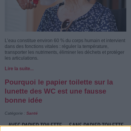
L’eau constitue environ 60 % du corps humain et intervient
dans des fonctions vitales : réguler la température,
transporter les nutriments, éliminer les déchets et protéger
les articulations.
Lire la suite...
Pourquoi le papier toilette sur la
lunette des WC est une fausse
bonne idée
Catégorie :
Santé