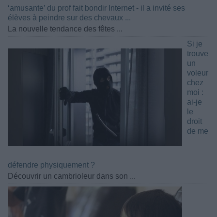
‘amusante’ du prof fait bondir Internet - il a invité ses
élèves à peindre sur des chevaux ...
La nouvelle tendance des fêtes ...
Si je
trouve
un
voleur
chez
moi :
ai-je
le
droit
de me
défendre physiquement ?
Découvrir un cambrioleur dans son ...