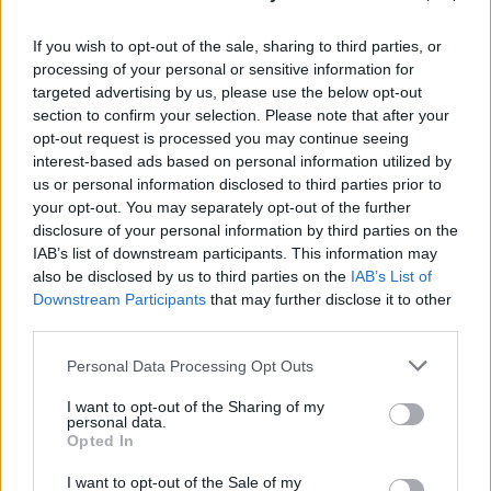
If you wish to opt-out of the sale, sharing to third parties, or
processing of your personal or sensitive information for
targeted advertising by us, please use the below opt-out
section to confirm your selection. Please note that after your
opt-out request is processed you may continue seeing
interest-based ads based on personal information utilized by
us or personal information disclosed to third parties prior to
your opt-out. You may separately opt-out of the further
Travailler dans un jardin n'est pas vraiment relaxant, mais
disclosure of your personal information by third parties on the
un superbe espace vert peut devenir la fierté d'un jardinier.
IAB’s list of downstream participants. This information may
Si tu as besoin de quelques nouvelles idées pour
also be disclosed by us to third parties on the
IAB’s List of
concevoir ton jardin parfait de maison de campagne, voici
Downstream Participants
that may further disclose it to other
une quinzaine d'idées de design, de déco et une astuce ou
third parties.
deux pour l'arrosage que tu vas vouloir tester tout de suite !
Personal Data Processing Opt Outs
Tout le monde peut créer un jardin magnifique et prendre
du plaisir à s'en occuper.
I want to opt-out of the Sharing of my
personal data.
Opted In
I want to opt-out of the Sale of my