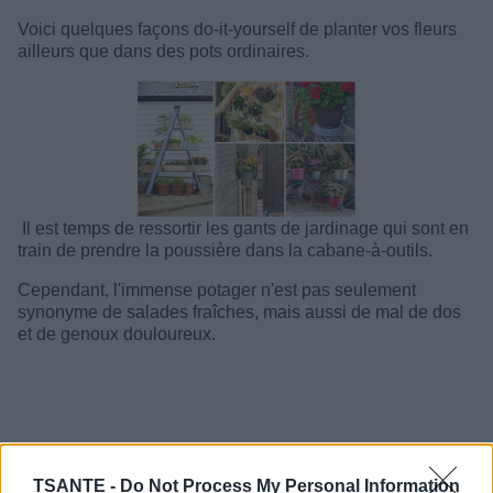
Voici quelques façons do-it-yourself de planter vos fleurs
ailleurs que dans des pots ordinaires.
Il est temps de ressortir les gants de jardinage qui sont en
train de prendre la poussière dans la cabane-à-outils.
Cependant, l'immense potager n'est pas seulement
synonyme de salades fraîches, mais aussi de mal de dos
et de genoux douloureux.
TSANTE -
Do Not Process My Personal Information