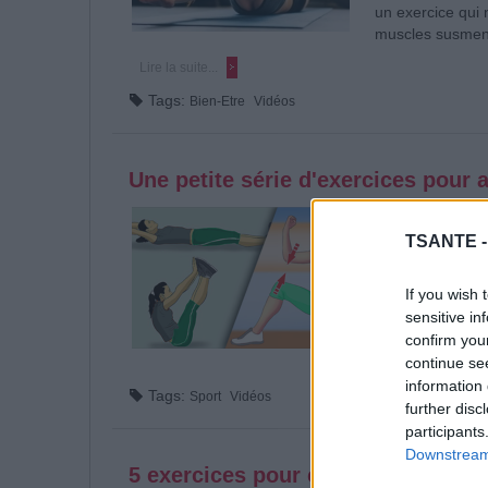
un exercice qui n
muscles susment
Lire la suite...
Tags:
Bien-Etre
Vidéos
Une petite série d'exercices pour a
Catégorie :
Sport
|
TSANTE 
Ne plus être ser
élancée, faire d
ballonnement, on
If you wish 
plat. Si l’alimen
sensitive in
l’activité physiq
confirm you
continue se
Lire la suite...
information 
Tags:
Sport
Vidéos
further disc
participants
Downstream 
5 exercices pour corriger les épa