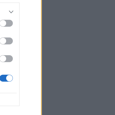
u
U ES PLUS
U NE LE
ouche
 BAISSER
MIE