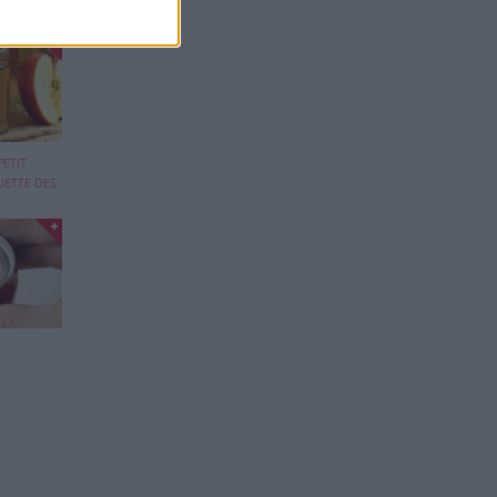
out
PETIT
UETTE DES