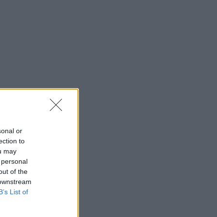
sonal or
ection to
ou may
 personal
out of the
 downstream
B’s List of