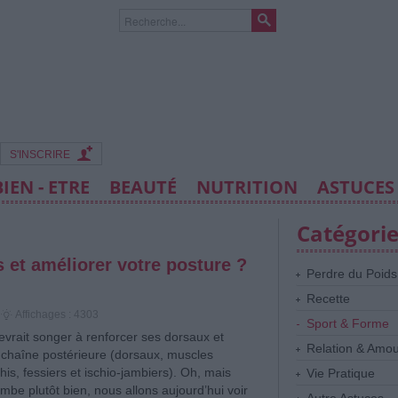
S'INSCRIRE
BIEN - ETRE
BEAUTÉ
NUTRITION
ASTUCES
Catégori
 et améliorer votre posture ?
Perdre du Poids
Recette
Affichages : 4303
Sport & Forme
vrait songer à renforcer ses dorsaux et
Relation & Amo
 chaîne postérieure (dorsaux, muscles
his, fessiers et ischio-jambiers). Oh, mais
Vie Pratique
ombe plutôt bien, nous allons aujourd’hui voir