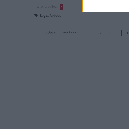
Lire la suite...
Tags:
Vidéos
Début
Précédent
5
6
7
8
9
10