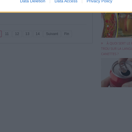
Data Deletion
Data Access
Privacy Policy
RAPIDEMENT ?
Le petit trou au b
11
12
13
14
Suivant
Fin
de la languette ...
À QUOI SERT LE 
TROU SUR LA LANG
CANETTES ?