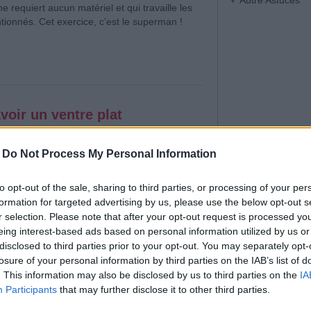
Autre Astuces
e requiert aucun matériel et qui travaille les
ionnés. Cet exercice, c’est le superman !
voir un ventre plat
Affichages : 7948
-
Do Not Process My Personal Information
rée dans son jean, avoir une silhouette
isparaitre les sensations désagréables de
 a tous nos raisons de rêver d’avoir un ventre
to opt-out of the sale, sharing to third parties, or processing of your per
tation a un rôle primordial dans cette quête,
formation for targeted advertising by us, please use the below opt-out s
ue l’est d’autant plus.
r selection. Please note that after your opt-out request is processed y
eing interest-based ads based on personal information utilized by us or
disclosed to third parties prior to your opt-out. You may separately opt-
losure of your personal information by third parties on the IAB’s list of
. This information may also be disclosed by us to third parties on the
IA
Participants
that may further disclose it to other third parties.
ules tombantes