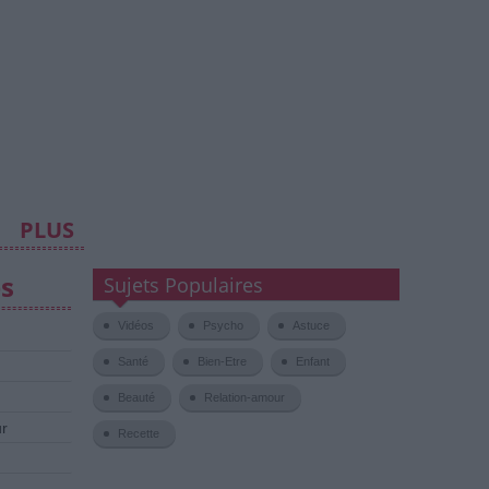
PLUS
es
Sujets Populaires
Vidéos
Psycho
Astuce
Santé
Bien-Etre
Enfant
Beauté
Relation-amour
ur
Recette